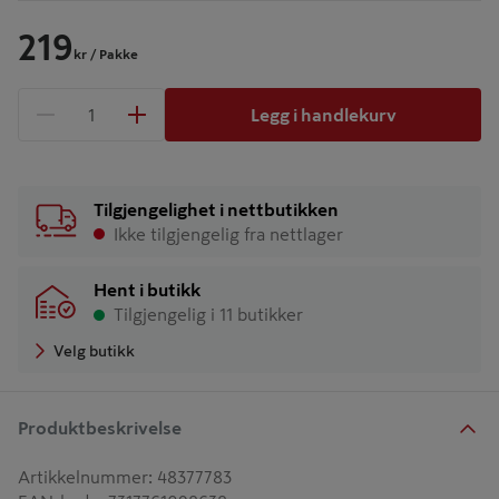
219
kr
/ Pakke
Legg i handlekurv
1 produkter
Antall
Tilgjengelighet i nettbutikken
Ikke tilgjengelig fra nettlager
Hent i butikk
Tilgjengelig i 11 butikker
Velg butikk
Produktbeskrivelse
Artikkelnummer
:
48377783