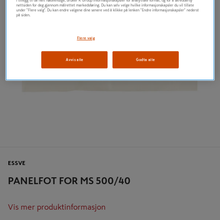
I tillegg til de helt nødvendige, bruker K Group informasjonskapsler for analytiske formål, og for å skreddersy
nettsiden for deg gjennom målrettet markedsføring. Du kan selv velge hvilke informasjonskapsler du vil tillate
under "Flere valg". Du kan endre valgene dine senere ved å klikke på lenken "Endre informasjonskapsler" nederst
på siden.
Flere valg
Avvis alle
Godta alle
ESSVE
PANELFOT FOR MS 500/40
Vis mer produktinformasjon