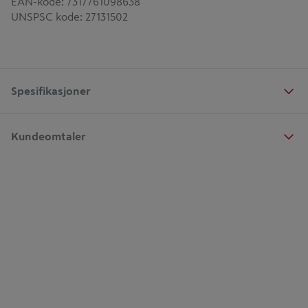
EAN-kode
:
7317761098638
UNSPSC kode
:
27131502
Spesifikasjoner
Kundeomtaler