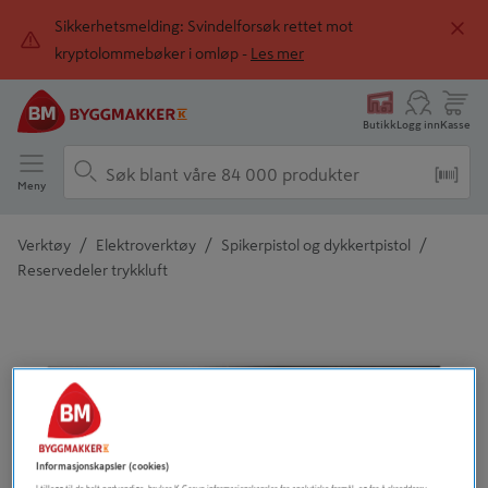
Sikkerhetsmelding: Svindelforsøk rettet mot
kryptolommebøker i omløp -
Les mer
Butikk
Logg inn
Kasse
Meny
/
/
/
Verktøy
Elektroverktøy
Spikerpistol og dykkertpistol
Reservedeler trykkluft
Detaljert beskrivelse finnes i produktbeskrivelsen
Informasjonskapsler (cookies)