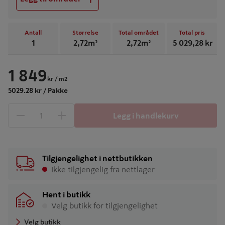
Antall
Størrelse
Total området
Total pris
1
2,72
m²
2,72
m²
5 029,28
kr
1 849
kr
/ m2
5029.28 kr / Pakke
Legg i handlekurv
1 produkter
Antall
Tilgjengelighet i nettbutikken
Ikke tilgjengelig fra nettlager
Hent i butikk
Velg butikk for tilgjengelighet
Velg butikk