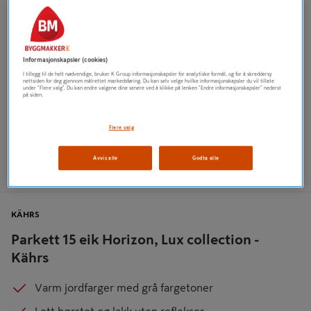
Informasjonskapsler (cookies)
I tillegg til de helt nødvendige, bruker K Group informasjonskapsler for analytiske formål, og for å skreddersy
nettsiden for deg gjennom målrettet markedsføring. Du kan selv velge hvilke informasjonskapsler du vil tillate
under "Flere valg". Du kan endre valgene dine senere ved å klikke på lenken "Endre informasjonskapsler" nederst
på siden.
Flere valg
Avvis alle
Godta alle
KÄHRS
Parkett 15 eik Horizon, Lux collection -
Kährs
Varm jordfarger med grå fargetoner