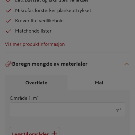
Lett børstet og lakk uten reflekser
Mikrofas forsterker plankeuttrykket
Krever lite vedlikehold
Matchende lister
Vis mer produktinformasjon
Beregn mengde av materialer
€
Overflate
Mål
Område 1, m²
m²
Legg til områder