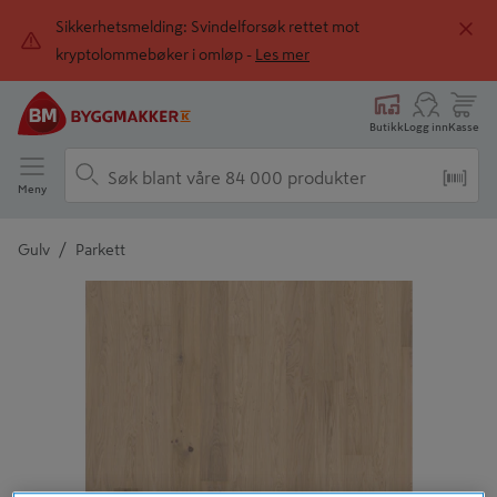
Sikkerhetsmelding: Svindelforsøk rettet mot
kryptolommebøker i omløp -
Les mer
Butikk
Logg inn
Kasse
Meny
/
Gulv
Parkett
Detaljert beskrivelse finnes i produktbeskrivelsen
Tidligere
Neste