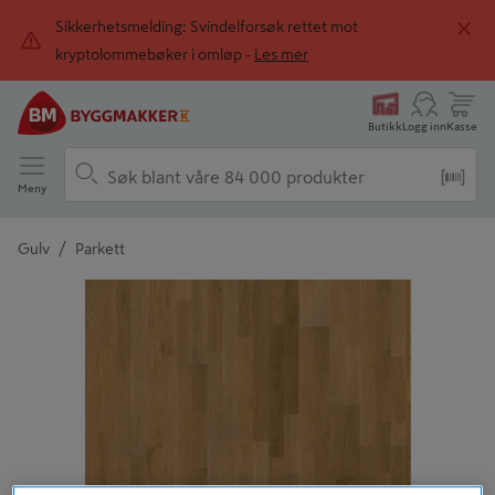
Sikkerhetsmelding: Svindelforsøk rettet mot
kryptolommebøker i omløp -
Les mer
Butikk
Logg inn
Kasse
Meny
/
Gulv
Parkett
Detaljert beskrivelse finnes i produktbeskrivelsen
Tidligere
Neste