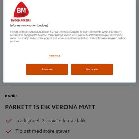
Informasjonskapsler (cookies)
I tillegg til de helt nødvendige, bruker K Group informasjonskapsler for analytiske formål, og for å skreddersy
nettsiden for deg gjennom målrettet markedsføring. Du kan selv velge hvilke informasjonskapsler du vil tillate
under "Flere valg". Du kan endre valgene dine senere ved å klikke på lenken "Endre informasjonskapsler" nederst
på siden.
Flere valg
Avvis alle
Godta alle
KÄHRS
PARKETT 15 EIK VERONA MATT
Tradisjonell 2-stavs eik mattlakk
Tidløst med store staver