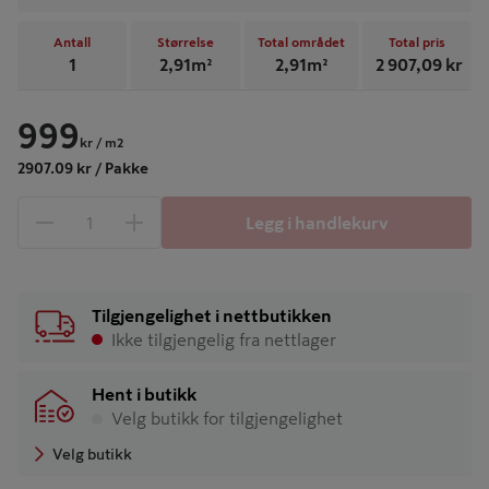
Antall
Størrelse
Total området
Total pris
1
2,91
m²
2,91
m²
2 907,09
kr
999
kr
/ m2
2907.09 kr / Pakke
Legg i handlekurv
1 produkter
Antall
Tilgjengelighet i nettbutikken
Ikke tilgjengelig fra nettlager
Hent i butikk
Velg butikk for tilgjengelighet
Velg butikk