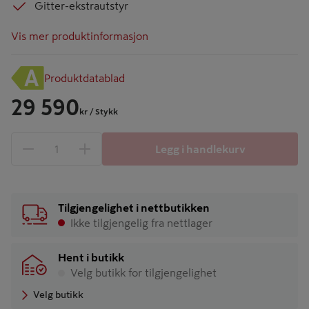
Gitter-ekstrautstyr
Vis mer produktinformasjon
Produktdatablad
29 590
kr
/ Stykk
Legg i handlekurv
1 produkter
Antall
Tilgjengelighet i nettbutikken
Ikke tilgjengelig fra nettlager
Hent i butikk
Velg butikk for tilgjengelighet
Velg butikk