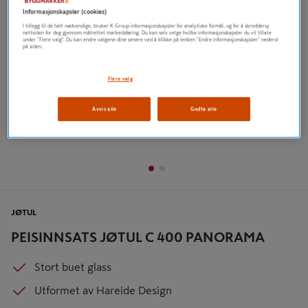
Informasjonskapsler (cookies)
I tillegg til de helt nødvendige, bruker K Group informasjonskapsler for analytiske formål, og for å skreddersy
nettsiden for deg gjennom målrettet markedsføring. Du kan selv velge hvilke informasjonskapsler du vil tillate
under "Flere valg". Du kan endre valgene dine senere ved å klikke på lenken "Endre informasjonskapsler" nederst
på siden.
Flere valg
Avvis alle
Godta alle
JØTUL
PEISINNSATS JØTUL C 400 PANORAMA
Stort buet glass
Utformet av Hareide Design