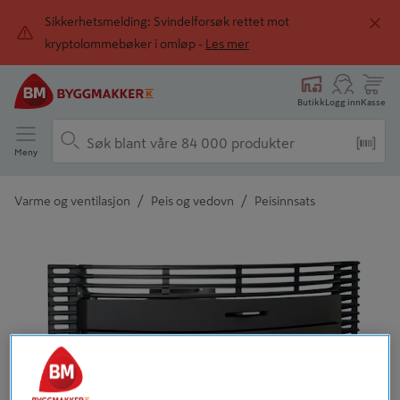
Sikkerhetsmelding: Svindelforsøk rettet mot
kryptolommebøker i omløp -
Les mer
Butikk
Logg inn
Kasse
Meny
/
/
Varme og ventilasjon
Peis og vedovn
Peisinnsats
Detaljert beskrivelse finnes i produktbeskrivelsen
Tidligere
Neste