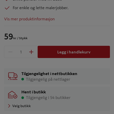
For enkle og lette malerjobber.
Vis mer produktinformasjon
59
kr
/ Stykk
Legg i handlekurv
1 produkter
Antall
Tilgjengelighet i nettbutikken
Tilgjengelig på nettlager
Hent i butikk
Tilgjengelig i 54 butikker
Velg butikk