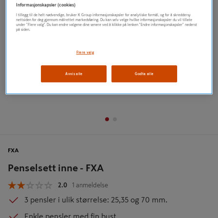
Informasjonskapsler (cookies)
I tillegg til de helt nødvendige, bruker K Group informasjonskapsler for analytiske formål, og for å skreddersy
nettsiden for deg gjennom målrettet markedsføring. Du kan selv velge hvilke informasjonskapsler du vil tillate
under "Flere valg". Du kan endre valgene dine senere ved å klikke på lenken "Endre informasjonskapsler" nederst
på siden.
Flere valg
Avvis alle
Godta alle
FXA
Penselsett inne - FXA
2.0
1 anmeldelse
3 pensler i ulik størrelse: 25,35 og 70 mm.
Enkle pensler med fin bust.