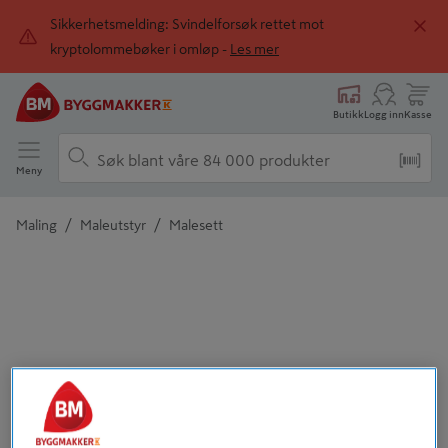
Sikkerhetsmelding: Svindelforsøk rettet mot
kryptolommebøker i omløp -
Les mer
Butikk
Logg inn
Kasse
Meny
/
/
Maling
Maleutstyr
Malesett
Detaljert beskrivelse finnes i produktbeskrivelsen
Tidligere
Neste