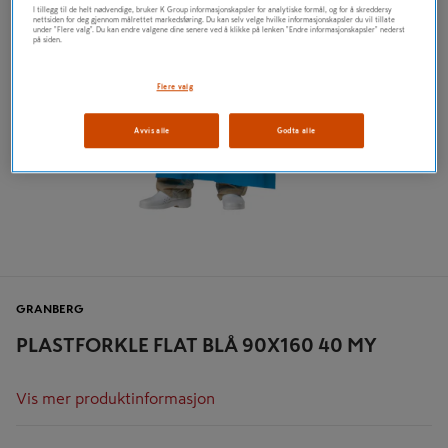
I tillegg til de helt nødvendige, bruker K Group informasjonskapsler for analytiske formål, og for å skreddersy
nettsiden for deg gjennom målrettet markedsføring. Du kan selv velge hvilke informasjonskapsler du vil tillate
under "Flere valg". Du kan endre valgene dine senere ved å klikke på lenken "Endre informasjonskapsler" nederst
på siden.
Flere valg
Avvis alle
Godta alle
GRANBERG
PLASTFORKLE FLAT BLÅ 90X160 40 MY
Vis mer produktinformasjon