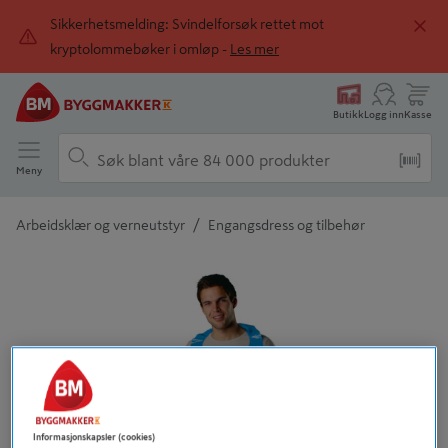
Sikkerhetsmelding: Svindelforsøk rettet mot
kryptolommebøker i omløp -
Les mer
Butikk
Logg inn
Kasse
Meny
/
Arbeidsklær og verneutstyr
Engangsdress og tilbehør
Detaljert beskrivelse finnes i produktbeskrivelsen
Informasjonskapsler (cookies)