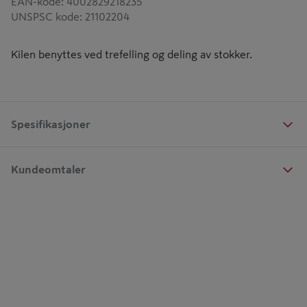
EAN-kode
:
4002829218235
UNSPSC kode
:
21102204
Kilen benyttes ved trefelling og deling av stokker.
Spesifikasjoner
Kundeomtaler