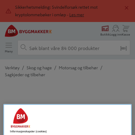
Sikkerhetsmelding: Svindelforsøk rettet mot
kryptolommebøker i omløp -
Les mer
Butikk
Logg inn
Kasse
Meny
/
/
/
Verktøy
Skog og hage
Motorsag og tilbehør
Sagkjeder og tilbehør
Detaljert beskrivelse finnes i produktbeskrivelsen
Informasjonskapsler (cookies)