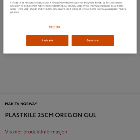
I tillegg til de helt nødvendige, bruker K Group informasjonskapsler for analytiske formål, og for å skreddersy
nettsiden for deg gjennom målrettet markedsføring. Du kan selv velge hvilke informasjonskapsler du vil tillate
under "Flere valg". Du kan endre valgene dine senere ved å klikke på lenken "Endre informasjonskapsler" nederst
på siden.
Flere valg
Avvis alle
Godta alle
MAKITA NORWAY
PLASTKILE 25CM OREGON GUL
Vis mer produktinformasjon