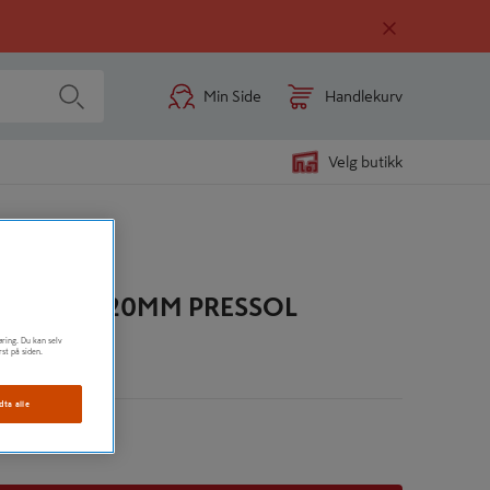
Min Side
Handlekurv
Velg butikk
75/100/120MM PRESSOL
øring. Du kan selv
rst på siden.
n
dta alle