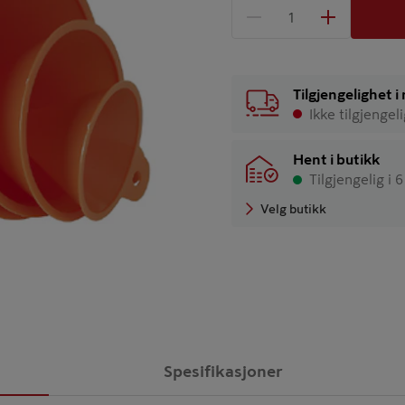
1 produkter
Antall
Tilgjengelighet 
Ikke tilgjengel
Hent i butikk
Tilgjengelig i 
Velg butikk
Spesifikasjoner