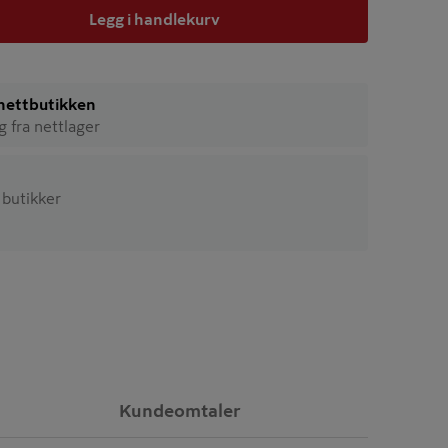
Legg i handlekurv
i nettbutikken
ig fra nettlager
6 butikker
Kundeomtaler