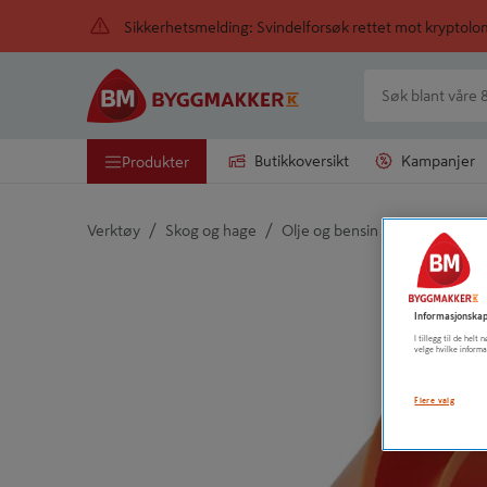
Sikkerhetsmelding: Svindelforsøk rettet mot kryptol
Butikkoversikt
Kampanjer
Produkter
/
/
/
Verktøy
Skog og hage
Olje og bensin
Trakt
Detaljert beskrivelse finnes i produktbeskrivelsen
Informasjonskap
I tillegg til de hel
velge hvilke informa
Flere valg