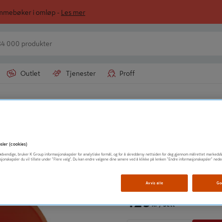
ommebøker i omløp -
Les mer
Outlet
Tjenester
Proff
PRESSOL
PLASTTRAKT 50/
sler (cookies)
t nødvendige, bruker K Group informasjonskapsler for analytiske formål, og for å skreddersy nettsiden for deg gjennom målrettet markedsf
sjonskapsler du vil tillate under "Flere valg". Du kan endre valgene dine senere ved å klikke på lenken "Endre informasjonskapsler" nede
Vis mer produktinformasjo
Avvis alle
Go
129
kr
/ Sett