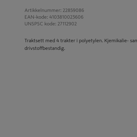
Artikkelnummer
:
22859086
EAN-kode
:
4103810023606
UNSPSC kode
:
27112902
Traktsett med 4 trakter i polyetylen. Kjemikalie- sam
drivstoffbestandig.