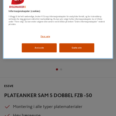
Tidligere
Neste
Informasjonskapsler (cookies)
I tillegg til de helt nødvendige, bruker K Group informasjonskapsler for analytiske formål, og for å skreddersy
nettsiden for deg gjennom målrettet markedsføring. Du kan selv velge hvilke informasjonskapsler du vil tillate
under "Flere valg". Du kan endre valgene dine senere ved å klikke på lenken "Endre informasjonskapsler" nederst
på siden.
Flere valg
Avvis alle
Godta alle
ESSVE
PLATEANKER SAM 5 DOBBEL FZB -50
Montering i alle typer platematerialer
Høy bæreevne