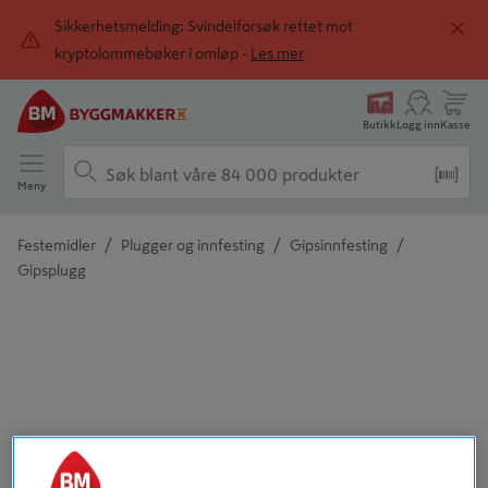
Sikkerhetsmelding: Svindelforsøk rettet mot
kryptolommebøker i omløp -
Les mer
Butikk
Logg inn
Kasse
Meny
/
/
/
Festemidler
Plugger og innfesting
Gipsinnfesting
Gipsplugg
Detaljert beskrivelse finnes i produktbeskrivelsen