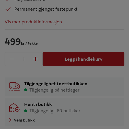
Permanent gjenget festepunkt
Vis mer produktinformasjon
499
kr
/ Pakke
Legg i handlekurv
1 produkter
Antall
Tilgjengelighet i nettbutikken
Tilgjengelig på nettlager
Hent i butikk
Tilgjengelig i 60 butikker
Velg butikk