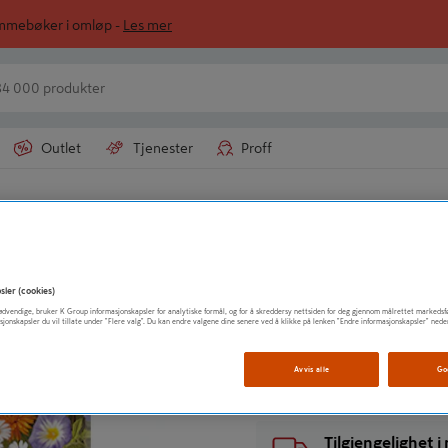
ommebøker i omløp -
Les mer
Outlet
Tjenester
Proff
PREMIUM
PORSJONSFRØ 
sler (cookies)
t nødvendige, bruker K Group informasjonskapsler for analytiske formål, og for å skreddersy nettsiden for deg gjennom målrettet markedsf
sjonskapsler du vil tillate under "Flere valg". Du kan endre valgene dine senere ved å klikke på lenken "Endre informasjonskapsler" nede
Vis mer produktinformasjo
Avvis alle
Go
Tilgjengelighet 