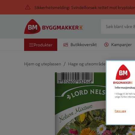
Sikkerhetsmelding: Svindelforsøk rettet mot kryptol
Butikkoversikt
Kampanjer
Produkter
/
/
Hjem og uteplassen
Hage og uteområdet
Frø
Detaljert beskrivelse finnes i produktbeskrivelsen
Informasjonskap
I tillegg til de hel
velge hvilke informa
Flere valg