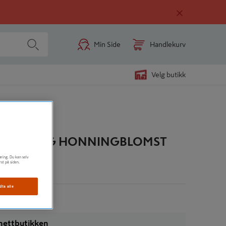
Min Side
Handlekurv
Velg butikk
BLANDING HONNINGBLOMST
øring. Du kan selv
rst på siden.
n
dta alle
i nettbutikken