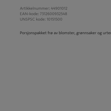
Artikkelnummer
:
44901012
EAN-kode
:
7312600932548
UNSPSC kode
:
10151500
Porsjonspakket frø av blomster, grønnsaker og urter