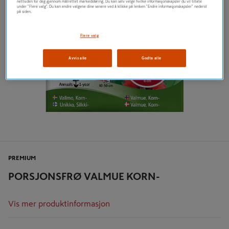
nettsiden for deg gjennom målrettet markedsføring. Du kan selv velge hvilke informasjonskapsler du vil tillate
under "Flere valg". Du kan endre valgene dine senere ved å klikke på lenken "Endre informasjonskapsler" nederst
på siden.
Flere valg
Avvis alle
Godta alle
PREMIUM
PORSJONSFRØ VALMUE KORN-
Vis mer produktinformasjon