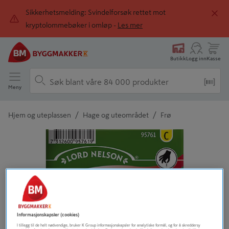
Sikkerhetsmelding: Svindelforsøk rettet mot
kryptolommebøker i omløp -
Les mer
Butikk
Logg inn
Kasse
Meny
/
/
Hjem og uteplassen
Hage og uteområdet
Frø
Detaljert beskrivelse finnes i produktbeskrivelsen
Informasjonskapsler (cookies)
I tillegg til de helt nødvendige, bruker K Group informasjonskapsler for analytiske formål, og for å skreddersy