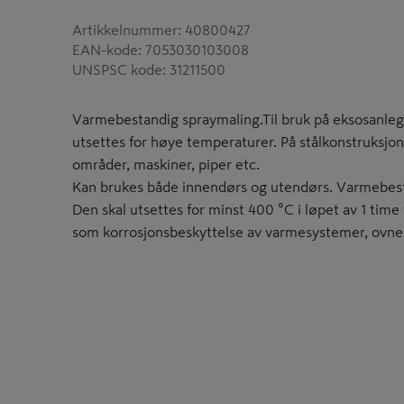
Artikkelnummer
:
40800427
EAN-kode
:
7053030103008
UNSPSC kode
:
31211500
Varmebestandig spraymaling.Til bruk på eksosanle
utsettes for høye temperaturer. På stålkonstruksjon
områder, maskiner, piper etc.
Kan brukes både innendørs og utendørs. Varmebestan
Den skal utsettes for minst 400 °C i løpet av 1 time
som korrosjonsbeskyttelse av varmesystemer, ovner,