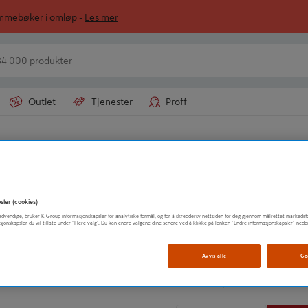
ommebøker i omløp -
Les mer
Outlet
Tjenester
Proff
POWERCOAT
SPRAY VARMEBE
sler (cookies)
t nødvendige, bruker K Group informasjonskapsler for analytiske formål, og for å skreddersy nettsiden for deg gjennom målrettet markedsf
sjonskapsler du vil tillate under "Flere valg". Du kan endre valgene dine senere ved å klikke på lenken "Endre informasjonskapsler" nede
Vis mer produktinformasjo
Avvis alle
Go
359
kr
/ Boks