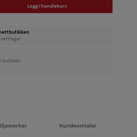
Legg i handlekurv
i nettbutikken
 nettlager
16 butikker
iljømerker
Kundeomtaler