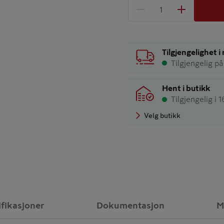
1 produkter
Antall
Tilgjengelighet 
Tilgjengelig på
Hent i butikk
Tilgjengelig i 
Velg butikk
ifikasjoner
Dokumentasjon
M