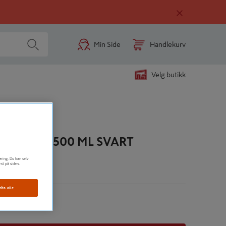
Min Side
Handlekurv
Velg butikk
STANDIG 500 ML SVART
øring. Du kan selv
rst på siden.
n
dta alle