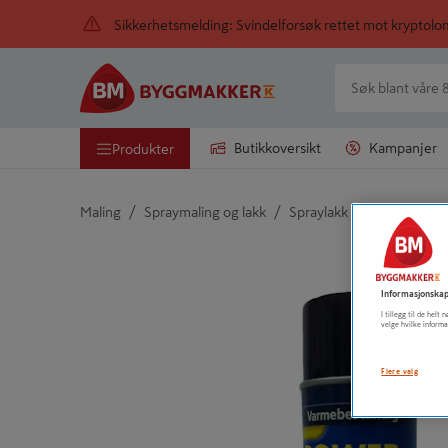
Sikkerhetsmelding: Svindelforsøk rettet mot kryptol
Butikkoversikt
Kampanjer
Produkter
/
/
Maling
Spraymaling og lakk
Spraylakk
Detaljert beskrivelse finnes i produktbeskrivelsen
Informasjonskap
I tillegg til de hel
velge hvilke informa
Flere valg