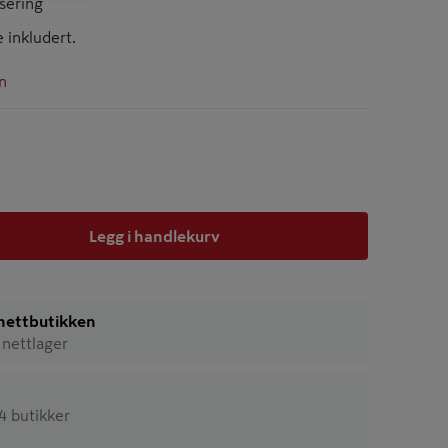
isering
e inkludert.
n
Legg i handlekurv
i nettbutikken
 nettlager
44 butikker