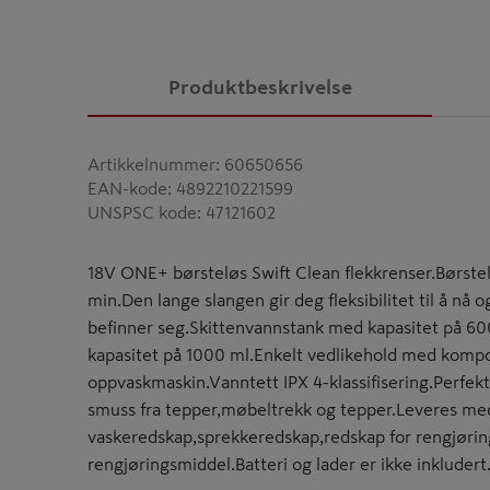
Produktbeskrivelse
Artikkelnummer
:
60650656
EAN-kode
:
4892210221599
UNSPSC kode
:
47121602
18V ONE+ børsteløs Swift Clean flekkrenser.Børstel
min.Den lange slangen gir deg fleksibilitet til å nå 
befinner seg.Skittenvannstank med kapasitet på 6
kapasitet på 1000 ml.Enkelt vedlikehold med komp
oppvaskmaskin.Vanntett IPX 4-klassifisering.Perfekt 
smuss fra tepper,møbeltrekk og tepper.Leveres med
vaskeredskap,sprekkeredskap,redskap for rengjørin
rengjøringsmiddel.Batteri og lader er ikke inkluder