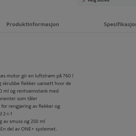
Produktinformasjon
Spesifikasjo
øs motor gir en luftstrøm på 760 l
og skrubbe flekker uansett hvor de
00 ml og rentvannstank med
onenter som tåler
for rengjøring av flekker og
 2-i-1
g av smuss og 250 ml
t.En del av ONE+ systemet.