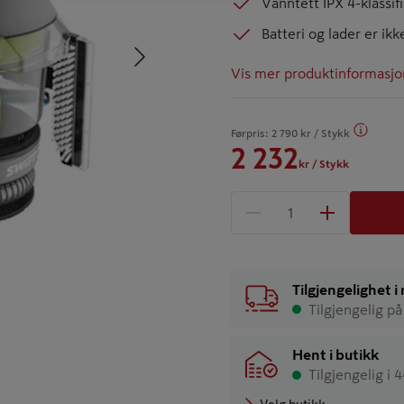
Vanntett IPX 4-klassif
Batteri og lader er ikk
Neste
Vis mer produktinformasjo
Førpris:
2 790
kr
/ Stykk
2 232
kr
/ Stykk
1 produkter
Antall
Tilgjengelighet 
Tilgjengelig på
Hent i butikk
Tilgjengelig i 
Velg butikk