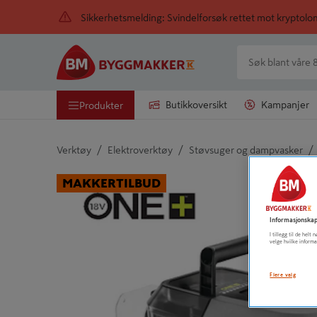
Sikkerhetsmelding: Svindelforsøk rettet mot kryptol
Butikkoversikt
Kampanjer
Produkter
/
/
/
Verktøy
Elektroverktøy
Støvsuger og dampvasker
Detaljert beskrivelse finnes i produktbeskrivelsen
MAKKERTILBUD
Informasjonskap
I tillegg til de hel
velge hvilke informa
Flere valg