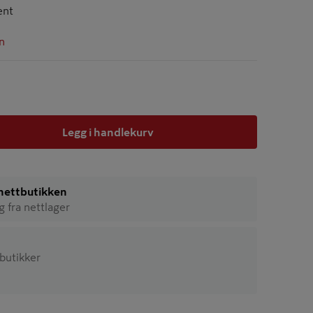
ent
n
Legg i handlekurv
i nettbutikken
ig fra nettlager
 butikker