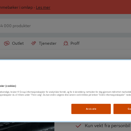
ommebøker i omløp -
Les mer
Outlet
Tjenester
Proff
ACO HEXALINE
RENNE 1M ACO H
sler (cookies)
t nødvendige, bruker K Group informasjonskapsler for analytiske formål, og for å skreddersy nettsiden for deg gjennom målrettet markedsf
Drenerer vannet vekk
sjonskapsler du vil tillate under "Flere valg". Du kan endre valgene dine senere ved å klikke på lenken "Endre informasjonskapsler" nede
Renne i plast
Avvis alle
Go
Tåler sporadisk trafikk
Kun vekt fra personbil