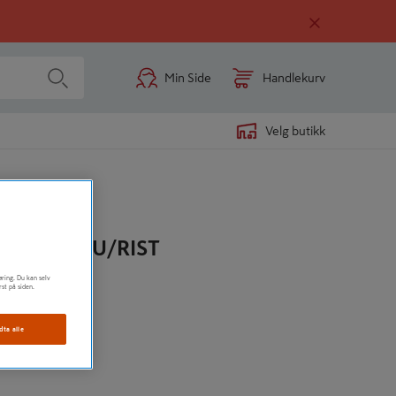
Min Side
Handlekurv
Velg butikk
EXALINE U/RIST
øring. Du kan selv
rst på siden.
dta alle