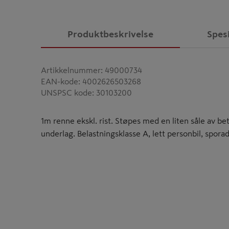
Produktbeskrivelse
Spes
Artikkelnummer
:
49000734
EAN-kode
:
4002626503268
UNSPSC kode
:
30103200
1m renne ekskl. rist. Støpes med en liten såle av bet
underlag. Belastningsklasse A, lett personbil, sporadi