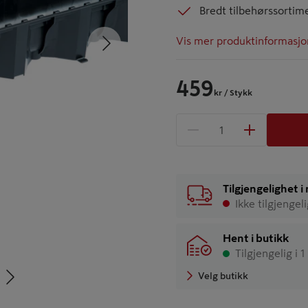
Bredt tilbehørssortim
Neste
Vis mer produktinformasjo
459
kr
/ Stykk
1 produkter
Antall
Tilgjengelighet 
Ikke tilgjengel
Hent i butikk
Tilgjengelig i 1
Neste
Velg butikk
tbilde 5