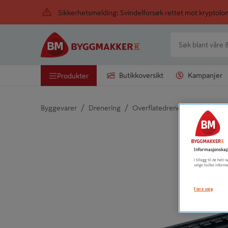
Sikkerhetsmelding: Svindelforsøk rettet mot kryptol
Butikkoversikt
Kampanjer
Produkter
/
/
Byggevarer
Drenering
Overflatedrenering
Detaljert beskrivelse finnes i produktbeskrivelsen
Informasjonskap
I tillegg til de hel
velge hvilke informa
Flere valg