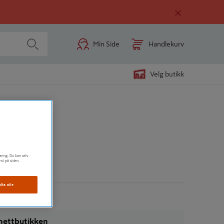
Min Side
Handlekurv
Velg butikk
 L
øring. Du kan selv
rst på siden.
n
dta alle
i nettbutikken