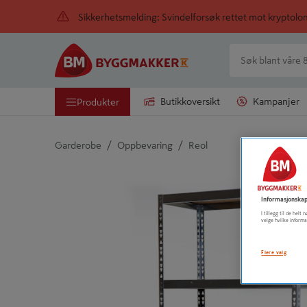
Sikkerhetsmelding: Svindelforsøk rettet mot kryptol
Butikkoversikt
Kampanjer
Produkter
/
/
Garderobe
Oppbevaring
Reol
Detaljert beskrivelse finnes i produktbeskrivelsen
Informasjonskap
I tillegg til de hel
velge hvilke informa
Flere valg