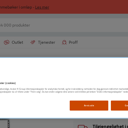
ommebøker i omløp -
Les mer
Outlet
Tjenester
Proff
RKC
REOL STOREMAX
sler (cookies)
t nødvendige, bruker K Group informasjonskapsler for analytiske formål, og for å skreddersy nettsiden for deg gjennom målrettet markedsf
sjonskapsler du vil tillate under "Flere valg". Du kan endre valgene dine senere ved å klikke på lenken "Endre informasjonskapsler" nede
Vis mer produktinformasjo
Avvis alle
Go
Tilgjengelighet 