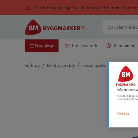
Sikkerhetsmelding: Svindelforsøk rettet mot kryptol
Butikkoversikt
Kampanjer
Produkter
/
/
/
Verktøy
Elektroverktøy
Pussemaskin
Andre slipe
Detaljert beskrivelse finnes i produktbeskrivelsen
Informasjonskap
I tillegg til de hel
velge hvilke informa
Flere valg