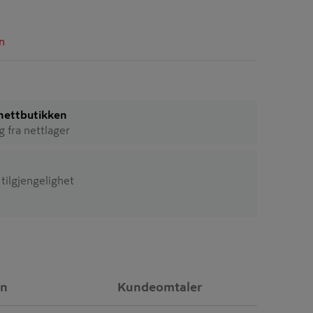
n
i nettbutikken
ig fra nettlager
 tilgjengelighet
on
Kundeomtaler