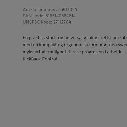
Artikkelnummer
:
43913024
EAN-kode
:
3165140584814
UNSPSC kode
:
27112704
En praktisk start- og universalløsning i rettsliperka
med en kompakt og ergonomisk form gjør den svært
mykstart gir mulighet til rask progresjon i arbeide
KickBack Control