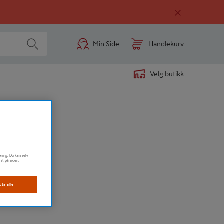
Min Side
Handlekurv
Velg butikk
28 CE
øring. Du kan selv
rst på siden.
dta alle