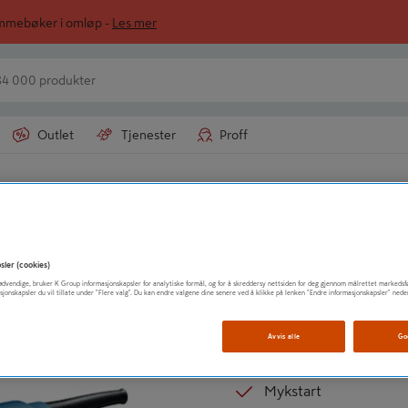
ommebøker i omløp -
Les mer
Outlet
Tjenester
Proff
maskiner
BOSCH AS
RETTSLIPER GGS 
sler (cookies)
t nødvendige, bruker K Group informasjonskapsler for analytiske formål, og for å skreddersy nettsiden for deg gjennom målrettet markedsf
sjonskapsler du vil tillate under "Flere valg". Du kan endre valgene dine senere ved å klikke på lenken "Endre informasjonskapsler" nede
Hendig
Universal
Avvis alle
Go
Kort utførelse
Mykstart