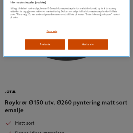
Informasjonskapsler (cookies)
I tillegg til de helt nødvendige, bruker K Group informasjonskapsler for analytiske formål, og for å skreddersy
nettsiden for deg gjennom målrettet markedsføring. Du kan selv velge hvilke informasjonskapsler du vil tillate
under "Flere valg". Du kan endre valgene dine senere ved å klikke på lenken "Endre informasjonskapsler" nederst
på siden.
Flere valg
Avvis alle
Godta alle
JØTUL
Røykrør Ø150 utv. Ø260 pyntering matt sort
emalje
Matt sort