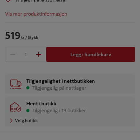
Finnes i flere størrelser
Vis mer produktinformasjon
519
kr
/ Stykk
Legg i handlekurv
1 produkter
Antall
Tilgjengelighet i nettbutikken
Tilgjengelig på nettlager
Hent i butikk
Tilgjengelig i 19 butikker
Velg butikk