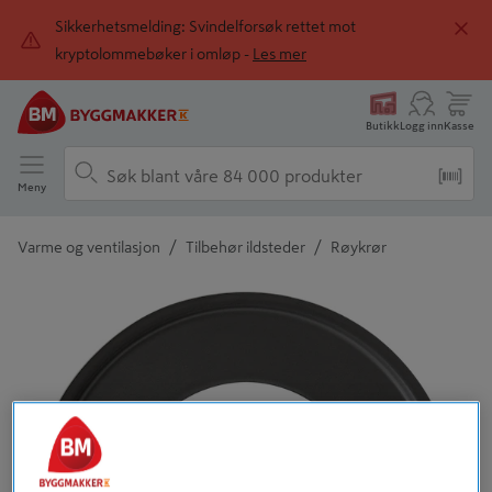
Sikkerhetsmelding: Svindelforsøk rettet mot
kryptolommebøker i omløp -
Les mer
Butikk
Logg inn
Kasse
Meny
/
/
Varme og ventilasjon
Tilbehør ildsteder
Røykrør
Detaljert beskrivelse finnes i produktbeskrivelsen