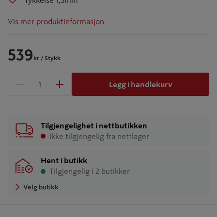
Tykkelse 1,5mm
Vis mer produktinformasjon
539
kr
/ Stykk
Legg i handlekurv
1 produkter
Antall
Tilgjengelighet i nettbutikken
Ikke tilgjengelig fra nettlager
Hent i butikk
Tilgjengelig i 2 butikker
Velg butikk