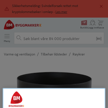
Sikkerhetsmelding: Svindelforsøk rettet mot
kryptolommebøker i omløp -
Les mer
Butikk
Logg inn
Kasse
Meny
/
/
Varme og ventilasjon
Tilbehør ildsteder
Røykrør
Detaljert beskrivelse finnes i produktbeskrivelsen