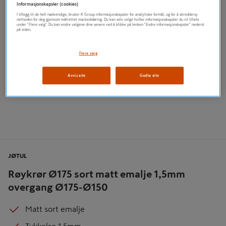
Informasjonskapsler (cookies)
I tillegg til de helt nødvendige, bruker K Group informasjonskapsler for analytiske formål, og for å skreddersy
nettsiden for deg gjennom målrettet markedsføring. Du kan selv velge hvilke informasjonskapsler du vil tillate
under "Flere valg". Du kan endre valgene dine senere ved å klikke på lenken "Endre informasjonskapsler" nederst
på siden.
Flere valg
Avvis alle
Godta alle
JØTUL
Røykrør Ø175 sort matt emalje 1,5mm
overgang Ø175-Ø150
Matt sort emalje