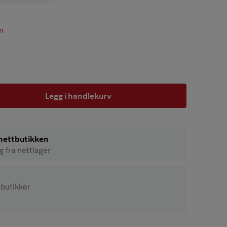
n
Legg i handlekurv
i nettbutikken
ig fra nettlager
2 butikker