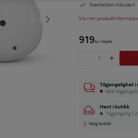
Støvhetten inkludert
Neste
Vis mer produktinformasjo
919
kr
/ Stykk
1 produkter
Antall
Tilgjengelighet 
Ikke tilgjengel
Hent i butikk
Tilgjengelig i 
Velg butikk