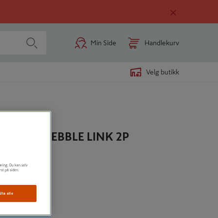
Min Side
Handlekurv
Velg butikk
ÅDLØS PEBBLE LINK 2P
i
øring. Du kan selv
rst på siden.
opptil 12 st.
dta alle
kludert