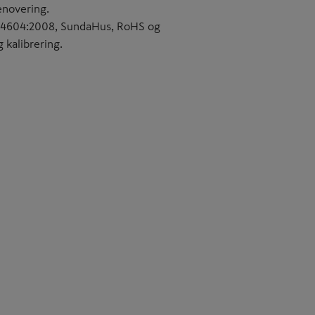
enovering.
EN14604:2008, SundaHus, RoHS og
g kalibrering.