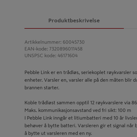
Produktbeskrivelse
Artikkelnummer
:
60045730
EAN-kode
:
7320896011458
UNSPSC kode
:
46171604
Pebble Link er en trådløs, seriekoplet røykvarsler s
enheter. Varsler en, varsler alle på den måten blir d
brannen starter.
Koble trådløst sammen opptil 12 røykvarslere via 8
Maks. kommunikasjonsavstand ved fri sikt: 100 m
I Pebble Link inngår et litiumbatteri med 10 år livsl
behøver å bytte batteri. Varsleren gir et signal når ba
å bytte ut varsleren med en ny.