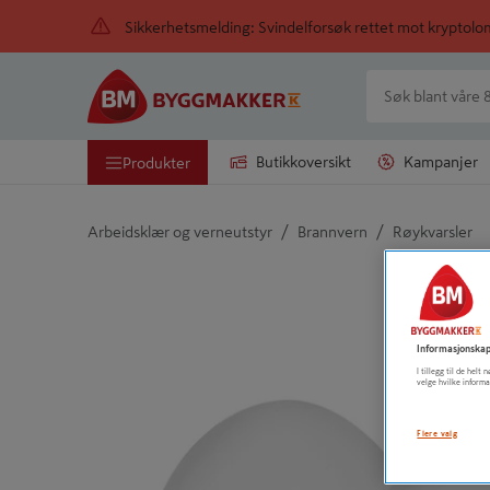
Sikkerhetsmelding: Svindelforsøk rettet mot kryptol
Butikkoversikt
Kampanjer
Produkter
/
/
Arbeidsklær og verneutstyr
Brannvern
Røykvarsler
Detaljert beskrivelse finnes i produktbeskrivelsen
Informasjonskap
I tillegg til de hel
velge hvilke informa
Flere valg