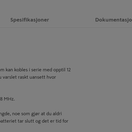
Spesifikasjoner
Dokumentasj
om kan kobles i serie med opptil 12
u varslet raskt uansett hvor
68 MHz.
engde, noe som gjør at du aldri
tteriet tar slutt og det er tid for