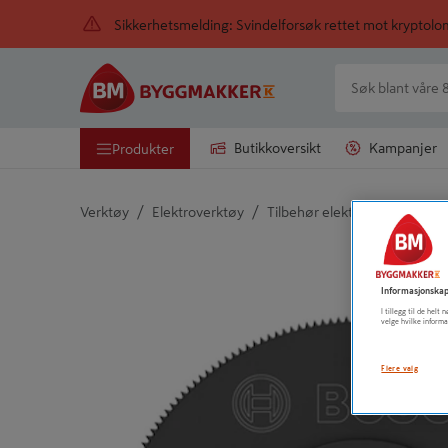
Sikkerhetsmelding: Svindelforsøk rettet mot kryptol
Butikkoversikt
Kampanjer
Produkter
/
/
/
Verktøy
Elektroverktøy
Tilbehør elektroverktøy
M
Detaljert beskrivelse finnes i produktbeskrivelsen
Informasjonskap
I tillegg til de hel
velge hvilke informa
Flere valg