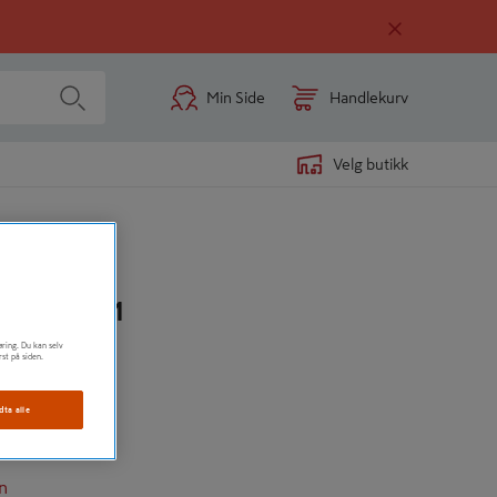
Min Side
Handlekurv
Velg butikk
UND 85MM
øring. Du kan selv
rst på siden.
dta alle
n