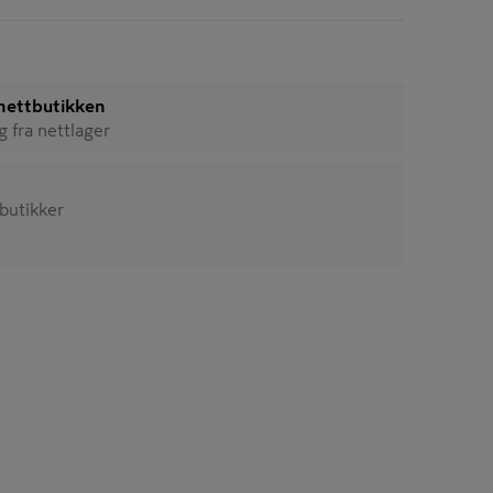
i nettbutikken
ig fra nettlager
 butikker