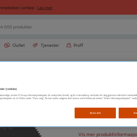
ommebøker i omløp -
Les mer
Outlet
Tjenester
Proff
ultikutterblad
BOSCH
SAGBLAD BIM R
sler (cookies)
t nødvendige, bruker K Group informasjonskapsler for analytiske formål, og for å skreddersy nettsiden for deg gjennom målrettet markedsf
sjonskapsler du vil tillate under "Flere valg". Du kan endre valgene dine senere ved å klikke på lenken "Endre informasjonskapsler" nede
Starlock
Treverk
Avvis alle
Go
Metall
Vis mer produktinformasjo