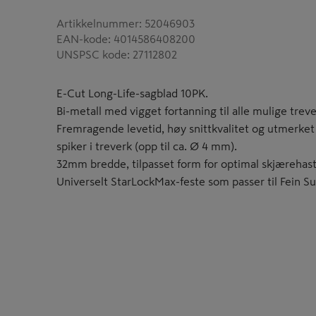
Artikkelnummer
:
52046903
EAN-kode
:
4014586408200
UNSPSC kode
:
27112802
E-Cut Long-Life-sagblad 10PK.
Bi-metall med vigget fortanning til alle mulige treve
Fremragende levetid, høy snittkvalitet og utmerket 
spiker i treverk (opp til ca. Ø 4 mm).
32mm bredde, tilpasset form for optimal skjærehast
Universelt StarLockMax-feste som passer til Fein S