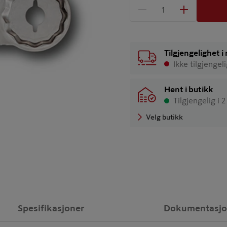
1 produkter
Antall
Tilgjengelighet 
Ikke tilgjengel
Hent i butikk
Tilgjengelig i 
Velg butikk
Spesifikasjoner
Dokumentasj