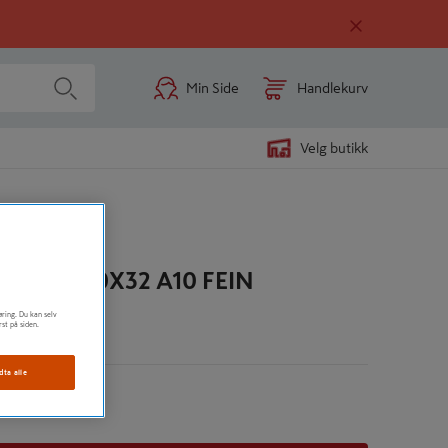
Min Side
Handlekurv
Velg butikk
LM-LL 90X32 A10 FEIN
øring. Du kan selv
rst på siden.
n
dta alle