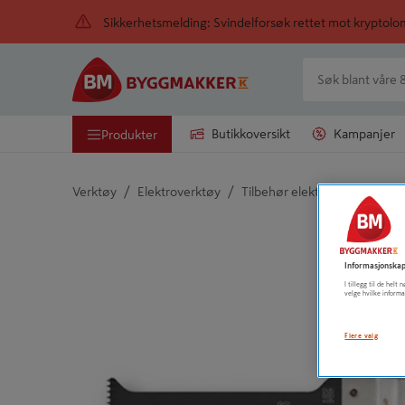
Sikkerhetsmelding: Svindelforsøk rettet mot kryptol
Butikkoversikt
Kampanjer
Produkter
/
/
/
Verktøy
Elektroverktøy
Tilbehør elektroverktøy
M
Detaljert beskrivelse finnes i produktbeskrivelsen
Informasjonskap
I tillegg til de hel
velge hvilke informa
Flere valg