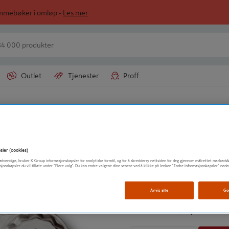
ommebøker i omløp -
Les mer
Outlet
Tjenester
Proff
ultikutterblad
CHARLIE STORM MESSEL AS
SAGBLAD E-CUT S
sler (cookies)
t nødvendige, bruker K Group informasjonskapsler for analytiske formål, og for å skreddersy nettsiden for deg gjennom målrettet markedsf
sjonskapsler du vil tillate under "Flere valg". Du kan endre valgene dine senere ved å klikke på lenken "Endre informasjonskapsler" nede
Vis mer produktinformasjo
Avvis alle
Go
2 990
kr
/ Stykk