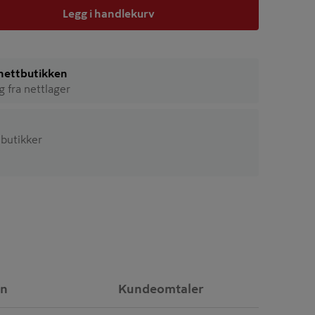
Legg i handlekurv
i nettbutikken
ig fra nettlager
2 butikker
on
Kundeomtaler