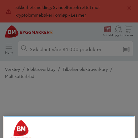
Sikkerhetsmelding: Svindelforsøk rettet mot
kryptolommebøker i omløp -
Les mer
Butikk
Logg inn
Kasse
Meny
/
/
/
Verktøy
Elektroverktøy
Tilbehør elektroverktøy
Multikutterblad
Detaljert beskrivelse finnes i produktbeskrivelsen