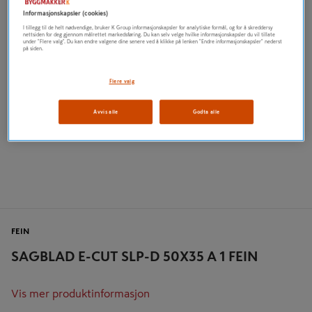
Informasjonskapsler (cookies)
I tillegg til de helt nødvendige, bruker K Group informasjonskapsler for analytiske formål, og for å skreddersy
nettsiden for deg gjennom målrettet markedsføring. Du kan selv velge hvilke informasjonskapsler du vil tillate
under "Flere valg". Du kan endre valgene dine senere ved å klikke på lenken "Endre informasjonskapsler" nederst
på siden.
Flere valg
Avvis alle
Godta alle
FEIN
SAGBLAD E-CUT SLP-D 50X35 A 1 FEIN
Vis mer produktinformasjon