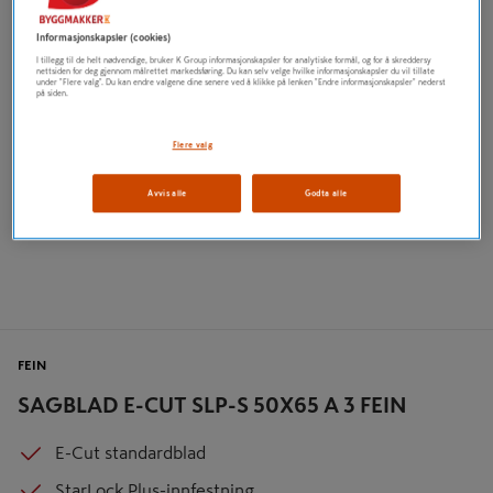
Informasjonskapsler (cookies)
I tillegg til de helt nødvendige, bruker K Group informasjonskapsler for analytiske formål, og for å skreddersy
nettsiden for deg gjennom målrettet markedsføring. Du kan selv velge hvilke informasjonskapsler du vil tillate
under "Flere valg". Du kan endre valgene dine senere ved å klikke på lenken "Endre informasjonskapsler" nederst
på siden.
Flere valg
Avvis alle
Godta alle
FEIN
SAGBLAD E-CUT SLP-S 50X65 A 3 FEIN
E-Cut standardblad
StarLock Plus-innfestning