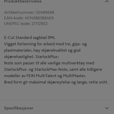
Produktbeskrivelse
Artikkelnummer
:
50489698
EAN-kode
:
4014586386409
UNSPSC kode
:
27112802
E-Cut Standard sagblad 3PK.
Vigget fortanning for arbeid med tre, gips- og
plastmaterialer, høy skjærekvalitet og god
skjærehastighet. StarlockPlus-
feste som passer til alle vanlige multiverktøy med
StarlockPlus- og StarlockMax-feste, samt alle tidligere
modeller av FEIN MultiTalent og MultiMaster.
Bred form gir maksimal skjæreytelse og lange, rette snitt.
Spesifikasjoner