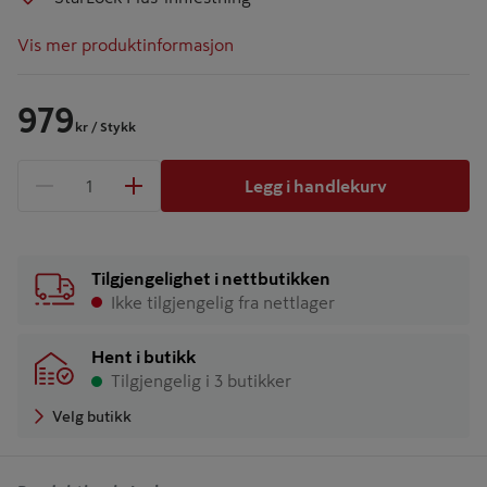
Vis mer produktinformasjon
979
kr
/ Stykk
Legg i handlekurv
1 produkter
Antall
Tilgjengelighet i nettbutikken
Ikke tilgjengelig fra nettlager
Hent i butikk
Tilgjengelig i 3 butikker
Velg butikk