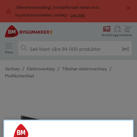
Sikkerhetsmelding: Svindelforsøk rettet mot
kryptolommebøker i omløp -
Les mer
Butikk
Logg inn
Kasse
Meny
/
/
/
Verktøy
Elektroverktøy
Tilbehør elektroverktøy
Multikutterblad
Detaljert beskrivelse finnes i produktbeskrivelsen