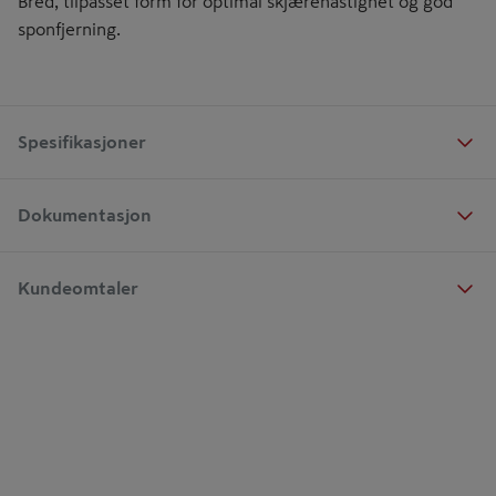
Bred, tilpasset form for optimal skjærehastighet og god
sponfjerning.
Spesifikasjoner
Dokumentasjon
Kundeomtaler