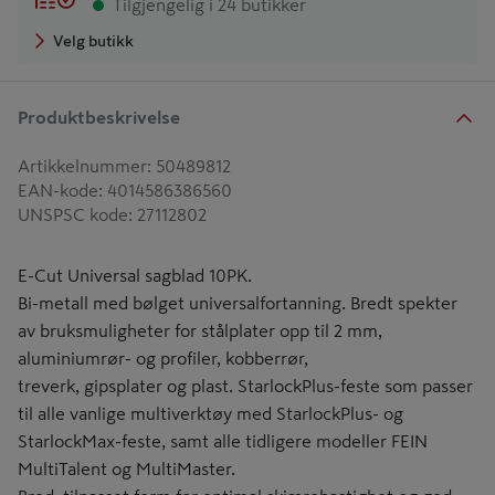
Tilgjengelig i 24 butikker
Velg butikk
Produktbeskrivelse
Artikkelnummer
:
50489812
EAN-kode
:
4014586386560
UNSPSC kode
:
27112802
E-Cut Universal sagblad 10PK.
Bi-metall med bølget universalfortanning. Bredt spekter
av bruksmuligheter for stålplater opp til 2 mm,
aluminiumrør- og profiler, kobberrør,
treverk, gipsplater og plast. StarlockPlus-feste som passer
til alle vanlige multiverktøy med StarlockPlus- og
StarlockMax-feste, samt alle tidligere modeller FEIN
MultiTalent og MultiMaster.