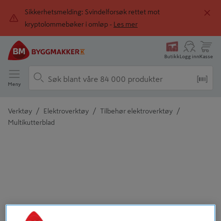
Sikkerhetsmelding: Svindelforsøk rettet mot
kryptolommebøker i omløp -
Les mer
Butikk
Logg inn
Kasse
Meny
/
/
/
Verktøy
Elektroverktøy
Tilbehør elektroverktøy
Multikutterblad
Detaljert beskrivelse finnes i produktbeskrivelsen