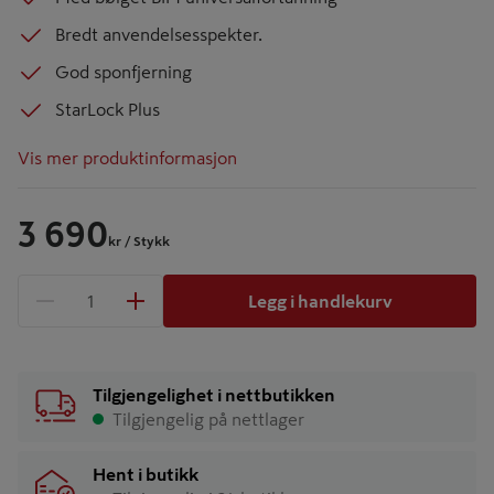
Bredt anvendelsesspekter.
God sponfjerning
StarLock Plus
Vis mer produktinformasjon
3 690
kr
/ Stykk
Legg i handlekurv
1 produkter
Antall
Tilgjengelighet i nettbutikken
Tilgjengelig på nettlager
Hent i butikk