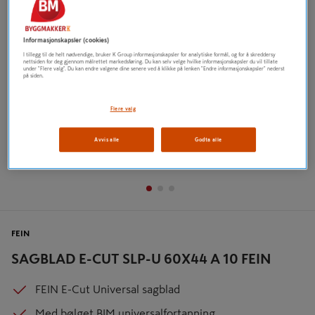
Tidligere
Neste
Informasjonskapsler (cookies)
I tillegg til de helt nødvendige, bruker K Group informasjonskapsler for analytiske formål, og for å skreddersy
nettsiden for deg gjennom målrettet markedsføring. Du kan selv velge hvilke informasjonskapsler du vil tillate
under "Flere valg". Du kan endre valgene dine senere ved å klikke på lenken "Endre informasjonskapsler" nederst
på siden.
Flere valg
Avvis alle
Godta alle
FEIN
SAGBLAD E-CUT SLP-U 60X44 A 10 FEIN
FEIN E-Cut Universal sagblad
Med bølget BIM universalfortanning