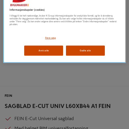
Informasjonskapsler (cookies)
I tillegg til de helt nødvendige, bruker K Group informasjonskapsler for analytiske formål, og for å skreddersy
nettsiden for deg gjennom målrettet markedsføring. Du kan selv velge hvilke informasjonskapsler du vil tillate
under "Flere valg". Du kan endre valgene dine senere ved å klikke på lenken "Endre informasjonskapsler" nederst
på siden.
Flere valg
Avvis alle
Godta alle
FEIN
SAGBLAD E-CUT UNIV L60XB44 A1 FEIN
FEIN E-Cut Universal sagblad
Med bølget BIM universalfortanning