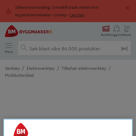
Sikkerhetsmelding: Svindelforsøk rettet mot
kryptolommebøker i omløp -
Les mer
Butikk
Logg inn
Kasse
Meny
/
/
/
Verktøy
Elektroverktøy
Tilbehør elektroverktøy
Multikutterblad
Detaljert beskrivelse finnes i produktbeskrivelsen