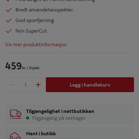
Bredt anvendelsesspekter.
God sponfjerning
Fein SuperCut
Vis mer produktinformasjon
459
kr
/ Stykk
Legg i handlekurv
1 produkter
Antall
Tilgjengelighet i nettbutikken
Tilgjengelig på nettlager
Hent i butikk