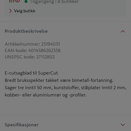
Tilgjengelig i 8 butikker
Velg butikk
Produktbeskrivelse
Artikkelnummer
:
25194051
EAN-kode
:
4014586262338
UNSPSC kode
:
27112802
E-cutsagblad til SuperCut
Bredt bruksspekter takket være bimetall-fortanning.
Sager tre inntil 50 mm, kunststoffer, stålplater inntil 2 mm,
kobber- eller aluminiumrør og -profiler.
Spesifikasjoner