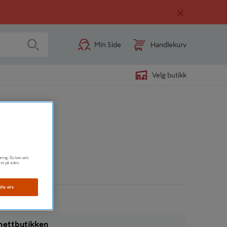
Min Side
Handlekurv
Velg butikk
O 38
øring. Du kan selv
rst på siden.
n
dta alle
i nettbutikken