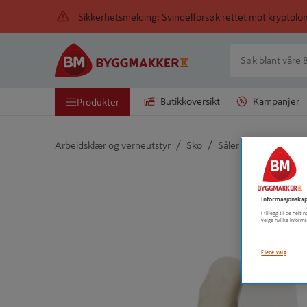
Sikkerhetsmelding: Svindelforsøk rettet mot kryptol
Butikkoversikt
Kampanjer
Produkter
/
/
Arbeidsklær og verneutstyr
Sko
Såler og Skolisser
Detaljert beskrivelse finnes i produktbeskrivelsen
Informasjonskap
I tillegg til de hel
velge hvilke informa
Flere valg