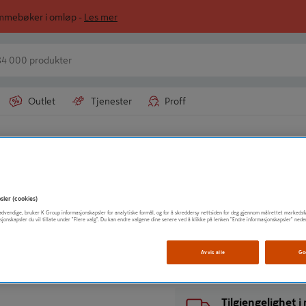
ommebøker i omløp -
Les mer
Outlet
Tjenester
Proff
BÅSTAD NORGE AS
SÅLE ULL/THERM
sler (cookies)
t nødvendige, bruker K Group informasjonskapsler for analytiske formål, og for å skreddersy nettsiden for deg gjennom målrettet markedsf
sjonskapsler du vil tillate under "Flere valg". Du kan endre valgene dine senere ved å klikke på lenken "Endre informasjonskapsler" nede
Vis mer produktinformasjo
Avvis alle
Go
Tilgjengelighet 