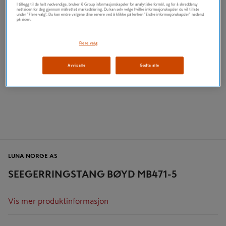
I tillegg til de helt nødvendige, bruker K Group informasjonskapsler for analytiske formål, og for å skreddersy
nettsiden for deg gjennom målrettet markedsføring. Du kan selv velge hvilke informasjonskapsler du vil tillate
under "Flere valg". Du kan endre valgene dine senere ved å klikke på lenken "Endre informasjonskapsler" nederst
på siden.
Flere valg
Avvis alle
Godta alle
LUNA NORGE AS
SEEGERRINGSTANG BØYD MB471-5
Vis mer produktinformasjon