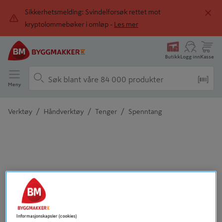
Sikkerhetsmelding: Svindelforsøk rettet mot
kryptolommebøker i omløp -
Les mer
Butikk
Logg inn
Kasse
Meny
/
/
/
Verktøy
Håndverktøy
Tenger
Spenntang
Detaljert beskrivelse finnes i produktbeskrivelsen
Informasjonskapsler (cookies)