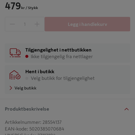
479
kr
/ Stykk
Legg i handlekurv
1 produkter
Antall
Tilgjengelighet i nettbutikken
Ikke tilgjengelig fra nettlager
Hent i butikk
Velg butikk for tilgjengelighet
Velg butikk
Produktbeskrivelse
Artikkelnummer
:
28554137
EAN-kode
:
5020385070684