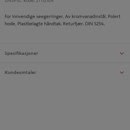
UNSPSC kode
:
27112104
For innvendige seegerringer. Av kromvanadinstål. Polert
hode. Plastbelagte håndtak. Returfjær. DIN 5254.
Spesifikasjoner
Kundeomtaler