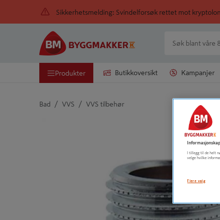
Sikkerhetsmelding: Svindelforsøk rettet mot kryptol
Butikkoversikt
Kampanjer
Produkter
/
/
Bad
VVS
VVS tilbehør
Detaljert beskrivelse finnes i produktbeskrivelsen
Informasjonskap
I tillegg til de hel
velge hvilke informa
Flere valg