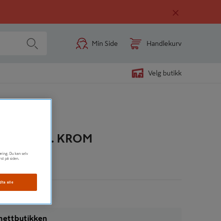
Min Side
Handlekurv
Velg butikk
ERKTØY
 R15 UTV. KROM
øring. Du kan selv
rst på siden.
n
dta alle
i nettbutikken