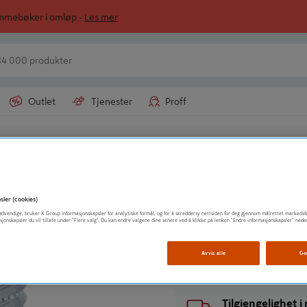
ommebøker i omløp -
Les mer
Outlet
Tjenester
Proff
AHLSELL AS, AVD. RETAIL OG V
SEKSKANTNIPPEL
sler (cookies)
t nødvendige, bruker K Group informasjonskapsler for analytiske formål, og for å skreddersy nettsiden for deg gjennom målrettet markedsf
sjonskapsler du vil tillate under "Flere valg". Du kan endre valgene dine senere ved å klikke på lenken "Endre informasjonskapsler" nede
Vis mer produktinformasjo
Avvis alle
Go
Tilgjengelighet 