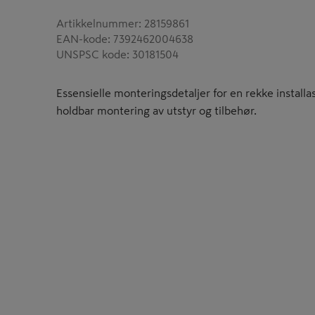
Artikkelnummer
:
28159861
EAN-kode
:
7392462004638
UNSPSC kode
:
30181504
Essensielle monteringsdetaljer for en rekke installa
holdbar montering av utstyr og tilbehør.