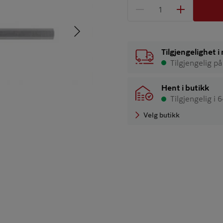
1 produkter
Antall
Neste
Tilgjengelighet 
Tilgjengelig på
Hent i butikk
Tilgjengelig i 
Velg butikk