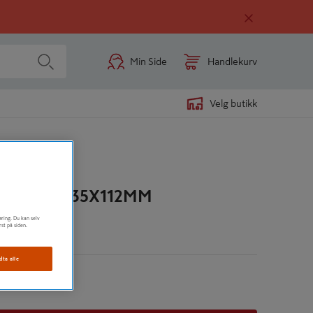
Min Side
Handlekurv
Velg butikk
LLSAG 6.35X112MM
øring. Du kan selv
rst på siden.
n
dta alle