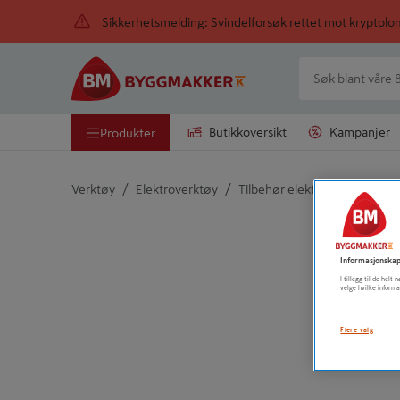
Sikkerhetsmelding: Svindelforsøk rettet mot kryptol
Butikkoversikt
Kampanjer
Produkter
/
/
/
Verktøy
Elektroverktøy
Tilbehør elektroverktøy
B
Detaljert beskrivelse finnes i produktbeskrivelsen
Informasjonskap
I tillegg til de hel
velge hvilke informa
Flere valg