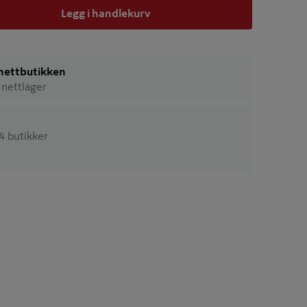
Legg i handlekurv
i nettbutikken
 nettlager
64 butikker