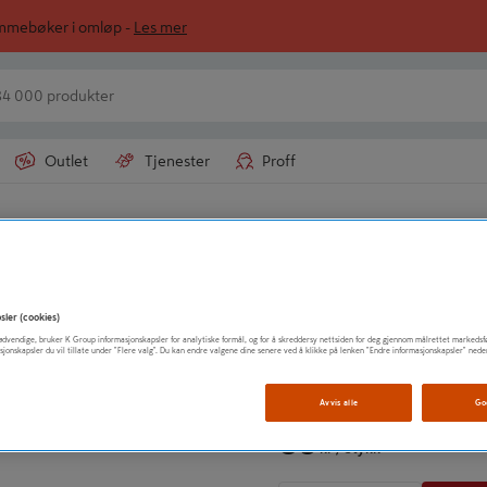
ommebøker i omløp -
Les mer
Outlet
Tjenester
Proff
or
LUNA NORGE AS
SENTERBOR F HU
sler (cookies)
t nødvendige, bruker K Group informasjonskapsler for analytiske formål, og for å skreddersy nettsiden for deg gjennom målrettet markedsf
sjonskapsler du vil tillate under "Flere valg". Du kan endre valgene dine senere ved å klikke på lenken "Endre informasjonskapsler" nede
Vis mer produktinformasjo
Avvis alle
Go
89
kr
/ Stykk