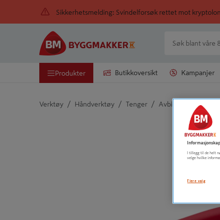
Sikkerhetsmelding: Svindelforsøk rettet mot kryptol
Butikkoversikt
Kampanjer
Produkter
/
/
/
Verktøy
Håndverktøy
Tenger
Avbitertang
Detaljert beskrivelse finnes i produktbeskrivelsen
Informasjonskap
I tillegg til de hel
velge hvilke informa
Flere valg