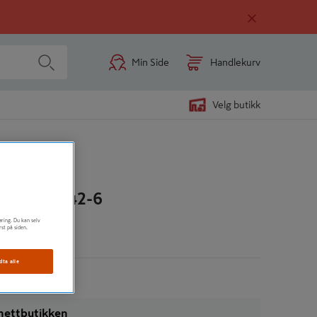
Min Side
Handlekurv
Velg butikk
0MM MB442-6
øring. Du kan selv
rst på siden.
n
dta alle
i nettbutikken