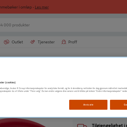
ommebøker i omløp -
Les mer
Outlet
Tjenester
Proff
TENG TOOLS
SIDEAVBITER 16
sler (cookies)
t nødvendige, bruker K Group informasjonskapsler for analytiske formål, og for å skreddersy nettsiden for deg gjennom målrettet markedsf
sjonskapsler du vil tillate under "Flere valg". Du kan endre valgene dine senere ved å klikke på lenken "Endre informasjonskapsler" nede
Vis mer produktinformasjo
Avvis alle
Go
Tilgjengelighet 