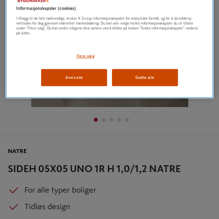
Informasjonskapsler (cookies)
I tillegg til de helt nødvendige, bruker K Group informasjonskapsler for analytiske formål, og for å skreddersy
nettsiden for deg gjennom målrettet markedsføring. Du kan selv velge hvilke informasjonskapsler du vil tillate
under "Flere valg". Du kan endre valgene dine senere ved å klikke på lenken "Endre informasjonskapsler" nederst
på siden.
Flere valg
Avvis alle
Godta alle
NATRE
SIDEH 05X05 UNO 1R H 1,0/1,2 NATRE
For alle typer boliger
Tidløs design