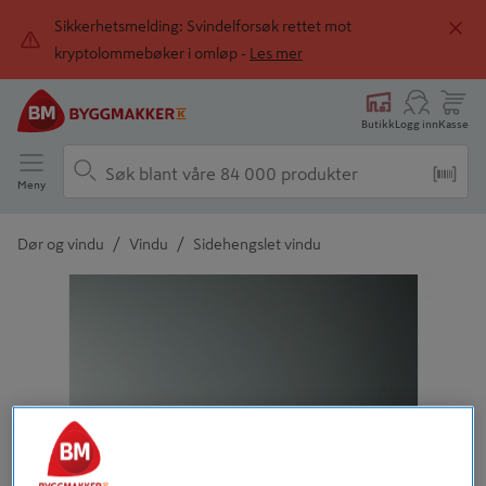
Sikkerhetsmelding: Svindelforsøk rettet mot
kryptolommebøker i omløp -
Les mer
Butikk
Logg inn
Kasse
Meny
/
/
Dør og vindu
Vindu
Sidehengslet vindu
Detaljert beskrivelse finnes i produktbeskrivelsen
Tidligere
Neste