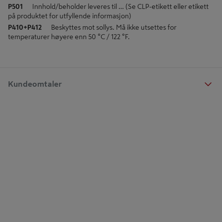
P501
Innhold/beholder leveres til … (Se CLP-etikett eller etikett
på produktet for utfyllende informasjon)
P410+P412
Beskyttes mot sollys. Må ikke utsettes for
temperaturer høyere enn 50 °C / 122 °F.
Kundeomtaler