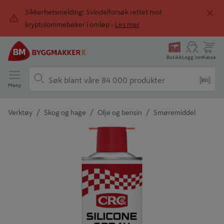
Sikkerhetsmelding: Svindelforsøk rettet mot
kryptolommebøker i omløp -
Les mer
Butikk
Logg inn
Kasse
Meny
/
/
/
Verktøy
Skog og hage
Olje og bensin
Smøremiddel
Detaljert beskrivelse finnes i produktbeskrivelsen