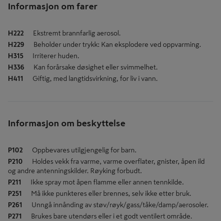
Informasjon om farer
H222
Ekstremt brannfarlig aerosol.
H229
Beholder under trykk: Kan eksplodere ved oppvarming.
H315
Irriterer huden.
H336
Kan forårsake døsighet eller svimmelhet.
H411
Giftig, med langtidsvirkning, for liv i vann.
Informasjon om beskyttelse
P102
Oppbevares utilgjengelig for barn.
P210
Holdes vekk fra varme, varme overflater, gnister, åpen ild
og andre antenningskilder. Røyking forbudt.
P211
Ikke spray mot åpen flamme eller annen tennkilde.
P251
Må ikke punkteres eller brennes, selv ikke etter bruk.
P261
Unngå innånding av støv/røyk/gass/tåke/damp/aerosoler.
P271
Brukes bare utendørs eller i et godt ventilert område.