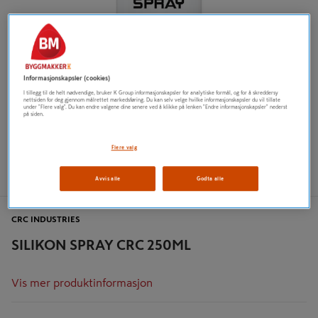
Informasjonskapsler (cookies)
I tillegg til de helt nødvendige, bruker K Group informasjonskapsler for analytiske formål, og for å skreddersy
nettsiden for deg gjennom målrettet markedsføring. Du kan selv velge hvilke informasjonskapsler du vil tillate
under "Flere valg". Du kan endre valgene dine senere ved å klikke på lenken "Endre informasjonskapsler" nederst
på siden.
Flere valg
Avvis alle
Godta alle
CRC INDUSTRIES
SILIKON SPRAY CRC 250ML
Vis mer produktinformasjon