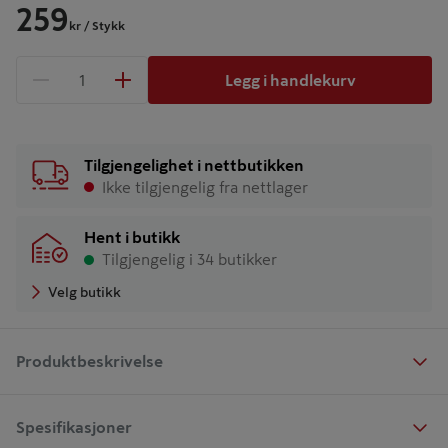
259
kr
/ Stykk
Legg i handlekurv
1 produkter
Antall
Tilgjengelighet i nettbutikken
Ikke tilgjengelig fra nettlager
Hent i butikk
Tilgjengelig i 34 butikker
Velg butikk
Produktbeskrivelse
Spesifikasjoner