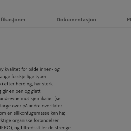
ifikasjoner
Dokumentasjon
M
 kvalitet for både innen- og
nge forskjellige typer
k) etter herding, har sterk
g gir en pen og glatt
tandsevne mot kjemikalier (se
r farge over på andre overflater.
som en silikonfugemasse kan ha;
ktige organiske forbindelser
EKO), og tilfredsstiller de strenge