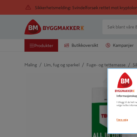
Sikkerhetsmelding: Svindelforsøk rettet mot kryptol
Butikkoversikt
Kampanjer
Produkter
/
/
/
Maling
Lim, fug og sparkel
Fuge- og tettemasse
Si
Detaljert beskrivelse finnes i produktbeskrivelsen
Informasjonskap
I tillegg til de hel
velge hvilke informa
Flere valg