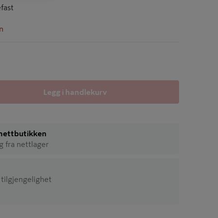
fast
n
Legg i handlekurv
i nettbutikken
ig fra nettlager
 tilgjengelighet