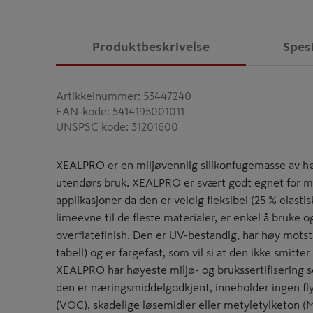
Produktbeskrivelse
Spes
Artikkelnummer
:
53447240
EAN-kode
:
5414195001011
UNSPSC kode
:
31201600
XEALPRO er en miljøvennlig silikonfugemasse av høy
utendørs bruk. XEALPRO er svært godt egnet for ma
applikasjoner da den er veldig fleksibel (25 % elastis
limeevne til de fleste materialer, er enkel å bruke o
overflatefinish. Den er UV-bestandig, har høy mots
tabell) og er fargefast, som vil si at den ikke smitte
XEALPRO har høyeste miljø- og brukssertifisering 
den er næringsmiddelgodkjent, inneholder ingen fly
(VOC), skadelige løsemidler eller metyletylketon (M