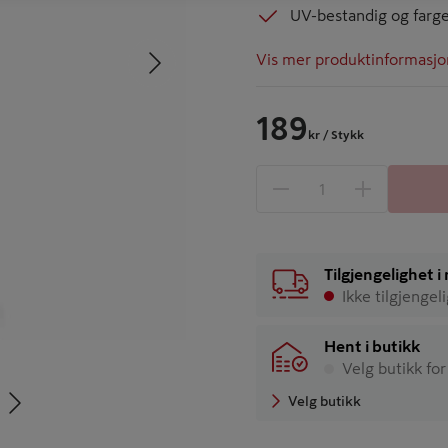
UV-bestandig og farge
Neste
Vis mer produktinformasjo
189
kr
/ Stykk
1 produkter
Antall
Tilgjengelighet 
Ikke tilgjengel
Hent i butikk
Velg butikk for
Neste
Velg butikk
tbilde 5