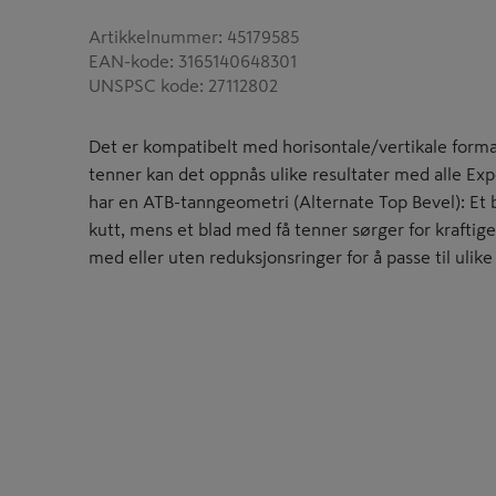
Artikkelnummer
:
45179585
EAN-kode
:
3165140648301
UNSPSC kode
:
27112802
Det er kompatibelt med horisontale/vertikale forma
tenner kan det oppnås ulike resultater med alle Ex
har en ATB-tanngeometri (Alternate Top Bevel): Et
kutt, mens et blad med få tenner sørger for kraftige
med eller uten reduksjonsringer for å passe til ulike