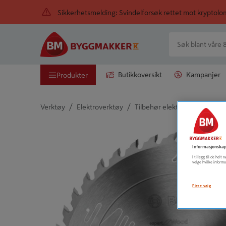
Sikkerhetsmelding: Svindelforsøk rettet mot kryptol
Butikkoversikt
Kampanjer
Produkter
/
/
/
Verktøy
Elektroverktøy
Tilbehør elektroverktøy
S
Detaljert beskrivelse finnes i produktbeskrivelsen
Informasjonskap
I tillegg til de hel
velge hvilke informa
Flere valg