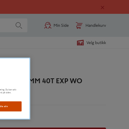
Min Side
Handlekurv
Velg butikk
0X3,2X30MM 40T EXP WO
øring. Du kan selv
rst på siden.
n
dta alle