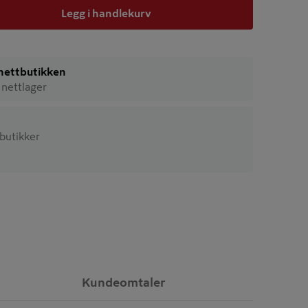
Legg i handlekurv
i nettbutikken
 nettlager
 butikker
Kundeomtaler