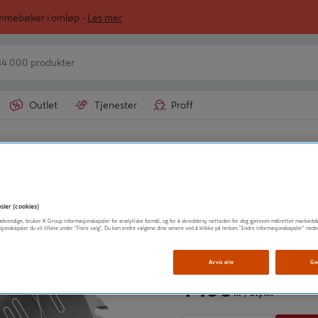
ommebøker i omløp -
Les mer
Outlet
Tjenester
Proff
irkelsagblad
BOSCH AS
SIRKELSAGBL 25
sler (cookies)
t nødvendige, bruker K Group informasjonskapsler for analytiske formål, og for å skreddersy nettsiden for deg gjennom målrettet markedsf
sjonskapsler du vil tillate under "Flere valg". Du kan endre valgene dine senere ved å klikke på lenken "Endre informasjonskapsler" nede
Vis mer produktinformasjo
Avvis alle
Go
1 199
kr
/ Stykk