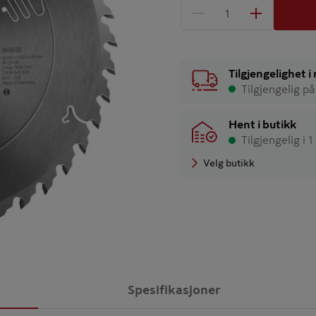
1 produkter
Antall
Tilgjengelighet 
Tilgjengelig på
Hent i butikk
Tilgjengelig i 1
Velg butikk
Spesifikasjoner