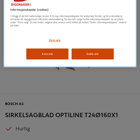
Informasjonskapsler (cookies)
I tillegg til de helt nødvendige, bruker K Group informasjonskapsler for analytiske formål, og for å skreddersy
nettsiden for deg gjennom målrettet markedsføring. Du kan selv velge hvilke informasjonskapsler du vil tillate
under "Flere valg". Du kan endre valgene dine senere ved å klikke på lenken "Endre informasjonskapsler" nederst
på siden.
Flere valg
Avvis alle
Godta alle
BOSCH AS
SIRKELSAGBLAD OPTILINE T24Ø160X1
Hurtig