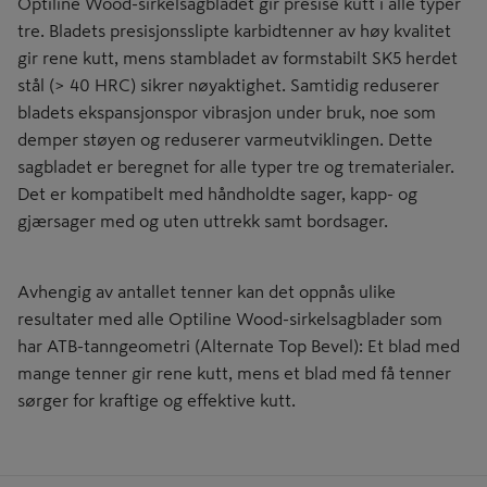
Optiline Wood-sirkelsagbladet gir presise kutt i alle typer
tre. Bladets presisjonsslipte karbidtenner av høy kvalitet
gir rene kutt, mens stambladet av formstabilt SK5 herdet
stål (> 40 HRC) sikrer nøyaktighet. Samtidig reduserer
bladets ekspansjonspor vibrasjon under bruk, noe som
demper støyen og reduserer varmeutviklingen. Dette
sagbladet er beregnet for alle typer tre og trematerialer.
Det er kompatibelt med håndholdte sager, kapp- og
gjærsager med og uten uttrekk samt bordsager.
Avhengig av antallet tenner kan det oppnås ulike
resultater med alle Optiline Wood-sirkelsagblader som
har ATB-tanngeometri (Alternate Top Bevel): Et blad med
mange tenner gir rene kutt, mens et blad med få tenner
sørger for kraftige og effektive kutt.