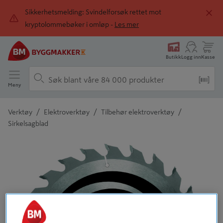
Sikkerhetsmelding: Svindelforsøk rettet mot
kryptolommebøker i omløp -
Les mer
Butikk
Logg inn
Kasse
Meny
/
/
/
Verktøy
Elektroverktøy
Tilbehør elektroverktøy
Sirkelsagblad
Detaljert beskrivelse finnes i produktbeskrivelsen