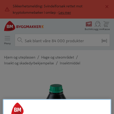
Sikkerhetsmelding: Svindelforsøk rettet mot
kryptolommebøker i omløp -
Les mer
Butikk
Logg inn
Kasse
Meny
/
/
Hjem og uteplassen
Hage og uteområdet
/
Insekt og skadedyrbekjempelse
Insektmiddel
Detaljert beskrivelse finnes i produktbeskrivelsen