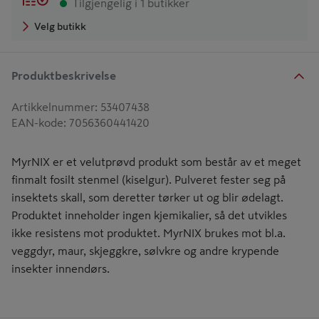
Tilgjengelig i 1 butikker
Velg butikk
Produktbeskrivelse
Artikkelnummer
:
53407438
EAN-kode
:
7056360441420
MyrNIX er et velutprøvd produkt som består av et meget
finmalt fosilt stenmel (kiselgur). Pulveret fester seg på
insektets skall, som deretter tørker ut og blir ødelagt.
Produktet inneholder ingen kjemikalier, så det utvikles
ikke resistens mot produktet. MyrNIX brukes mot bl.a.
veggdyr, maur, skjeggkre, sølvkre og andre krypende
insekter innendørs.