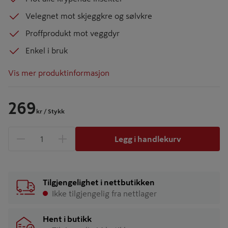
Velegnet mot skjeggkre og sølvkre
Proffprodukt mot veggdyr
Enkel i bruk
Vis mer produktinformasjon
269
kr
/ Stykk
Legg i handlekurv
1 produkter
Antall
Tilgjengelighet i nettbutikken
Ikke tilgjengelig fra nettlager
Hent i butikk