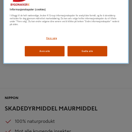
Informasjonskapsler (cookies)
I tillegg til de helt nødvendige, bruker K Group informasjonskapsler for analytiske formål, og for å skreddersy
nettsiden for deg gjennom målrettet markedsføring. Du kan selv velge hvilke informasjonskapsler du vil tillate
under "Flere valg". Du kan endre valgene dine senere ved å klikke på lenken "Endre informasjonskapsler" nederst
på siden.
Flere valg
Avvis alle
Godta alle
NIPPON
SKADEDYRMIDDEL MAURMIDDEL
100% naturprodukt
Mot alle krypende insekter