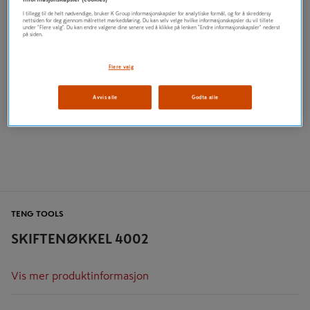
I tillegg til de helt nødvendige, bruker K Group informasjonskapsler for analytiske formål, og for å skreddersy
nettsiden for deg gjennom målrettet markedsføring. Du kan selv velge hvilke informasjonskapsler du vil tillate
under "Flere valg". Du kan endre valgene dine senere ved å klikke på lenken "Endre informasjonskapsler" nederst
på siden.
Flere valg
Avvis alle
Godta alle
TENG TOOLS
SKIFTENØKKEL 4002
Vis mer produktinformasjon