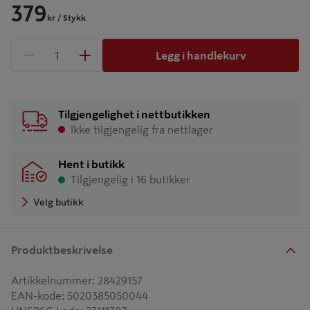
379
kr
/ Stykk
Legg i handlekurv
1 produkter
Antall
Tilgjengelighet i nettbutikken
Ikke tilgjengelig fra nettlager
Hent i butikk
Tilgjengelig i 16 butikker
Velg butikk
Produktbeskrivelse
Artikkelnummer
:
28429157
EAN-kode
:
5020385050044