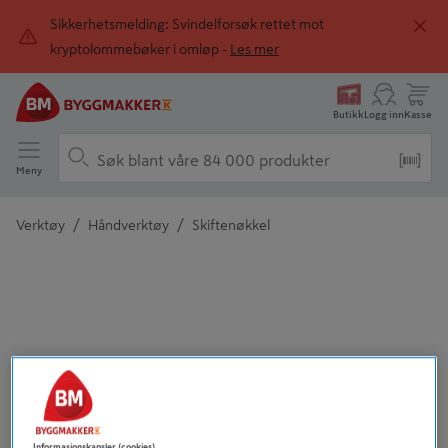
Sikkerhetsmelding: Svindelforsøk rettet mot
kryptolommebøker i omløp -
Les mer
Butikk
Logg inn
Kasse
Meny
/
/
Verktøy
Håndverktøy
Skiftenøkkel
Detaljert beskrivelse finnes i produktbeskrivelsen
Informasjonskapsler (cookies)