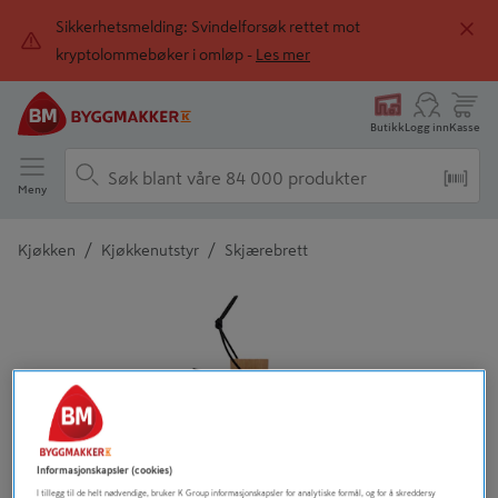
Sikkerhetsmelding: Svindelforsøk rettet mot
kryptolommebøker i omløp -
Les mer
Butikk
Logg inn
Kasse
Meny
/
/
Kjøkken
Kjøkkenutstyr
Skjærebrett
Detaljert beskrivelse finnes i produktbeskrivelsen
Informasjonskapsler (cookies)
I tillegg til de helt nødvendige, bruker K Group informasjonskapsler for analytiske formål, og for å skreddersy