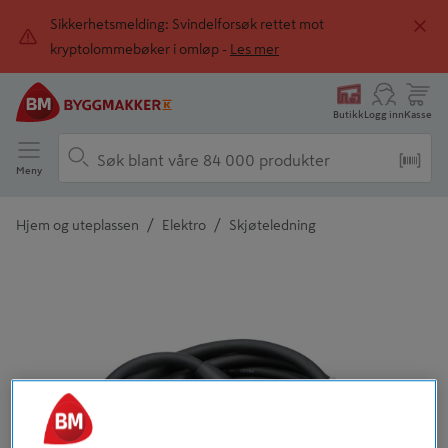
Sikkerhetsmelding: Svindelforsøk rettet mot
kryptolommebøker i omløp -
Les mer
Butikk
Logg inn
Kasse
Meny
/
/
Hjem og uteplassen
Elektro
Skjøteledning
Detaljert beskrivelse finnes i produktbeskrivelsen