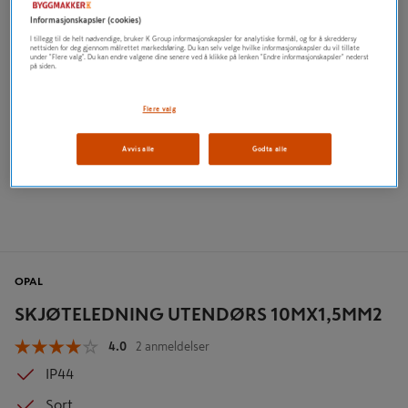
Informasjonskapsler (cookies)
I tillegg til de helt nødvendige, bruker K Group informasjonskapsler for analytiske formål, og for å skreddersy
nettsiden for deg gjennom målrettet markedsføring. Du kan selv velge hvilke informasjonskapsler du vil tillate
under "Flere valg". Du kan endre valgene dine senere ved å klikke på lenken "Endre informasjonskapsler" nederst
på siden.
Flere valg
Avvis alle
Godta alle
OPAL
SKJØTELEDNING UTENDØRS 10MX1,5MM2
4.0
2 anmeldelser
IP44
Sort