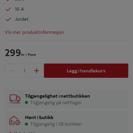
10 A
Jordet
Vis mer produktinformasjon
299
kr
/ Pose
Legg i handlekurv
1 produkter
Antall
Tilgjengelighet i nettbutikken
Tilgjengelig på nettlager
Hent i butikk
Tilgjengelig i 59 butikker