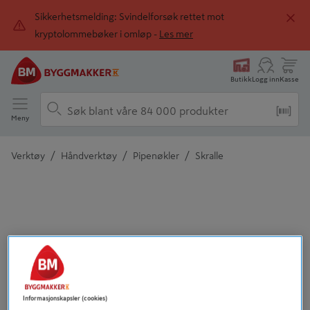
Sikkerhetsmelding: Svindelforsøk rettet mot
kryptolommebøker i omløp -
Les mer
Butikk
Logg inn
Kasse
Meny
/
/
/
Verktøy
Håndverktøy
Pipenøkler
Skralle
Detaljert beskrivelse finnes i produktbeskrivelsen
Informasjonskapsler (cookies)