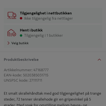
Tilgjengelighet i nettbutikken
Ikke tilgjengelig fra nettlager
Hent i butikk
Tilgjengelig i 1 butikker
Velg butikk
Produktbeskrivelse
Artikkelnummer
:
47168777
EAN-kode
:
5020385031715
UNSPSC kode
:
27111711
Et smalt skrallehåndtak med god tilgjengelighet på trange
steder, 72 tenner skrallehode gir en gripevinkel på 5
grader. Med spak for omstilling mellom høyre- og