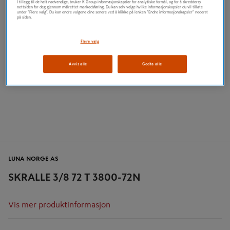
I tillegg til de helt nødvendige, bruker K Group informasjonskapsler for analytiske formål, og for å skreddersy
nettsiden for deg gjennom målrettet markedsføring. Du kan selv velge hvilke informasjonskapsler du vil tillate
under "Flere valg". Du kan endre valgene dine senere ved å klikke på lenken "Endre informasjonskapsler" nederst
på siden.
Flere valg
Avvis alle
Godta alle
LUNA NORGE AS
SKRALLE 3/8 72 T 3800-72N
Vis mer produktinformasjon