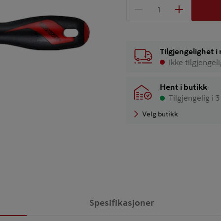
1 produkter
Antall
Tilgjengelighet 
Ikke tilgjengel
Hent i butikk
Tilgjengelig i 
Velg butikk
Spesifikasjoner