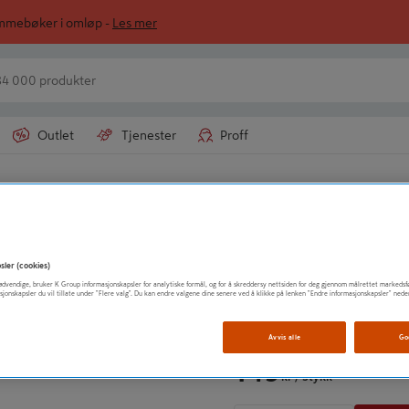
ommebøker i omløp -
Les mer
Outlet
Tjenester
Proff
LUNA NORGE AS
SKRUTREKKER P
sler (cookies)
t nødvendige, bruker K Group informasjonskapsler for analytiske formål, og for å skreddersy nettsiden for deg gjennom målrettet markedsf
sjonskapsler du vil tillate under "Flere valg". Du kan endre valgene dine senere ved å klikke på lenken "Endre informasjonskapsler" nede
Vis mer produktinformasjo
Avvis alle
Go
149
kr
/ Stykk