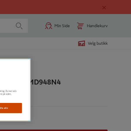
Min Side
Handlekurv
Velg butikk
H2 X 100 MD948N4
øring. Du kan selv
rst på siden.
n
dta alle