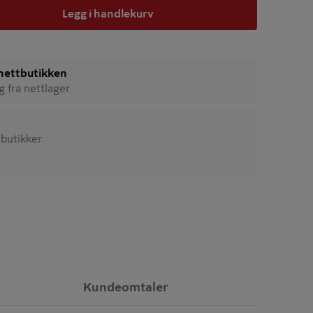
Legg i handlekurv
i nettbutikken
ig fra nettlager
3 butikker
Kundeomtaler