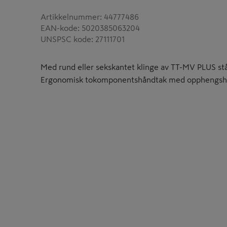
Artikkelnummer
:
44777486
EAN-kode
:
5020385063204
UNSPSC kode
:
27111701
Med rund eller sekskantet klinge av TT-MV PLUS stål.
Ergonomisk tokomponentshåndtak med opphengshul