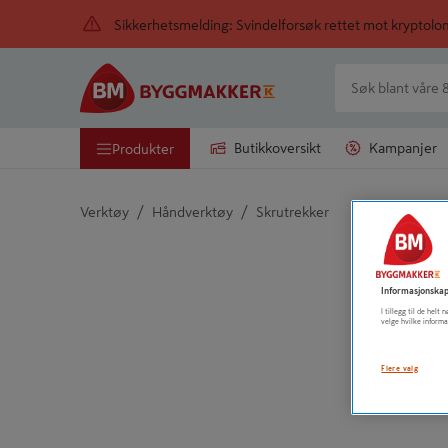
Sikkerhetsmelding: Svindelforsøk rettet mot kryptol
Butikkoversikt
Kampanjer
Produkter
/
/
Verktøy
Håndverktøy
Skrutrekker
Detaljert beskrivelse finnes i produktbeskrivelsen
Informasjonskap
I tillegg til de hel
velge hvilke informa
Flere valg