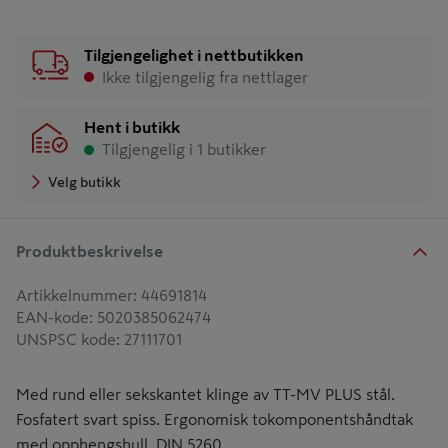
Tilgjengelighet i nettbutikken
Ikke tilgjengelig fra nettlager
Hent i butikk
Tilgjengelig i 1 butikker
Velg butikk
Produktbeskrivelse
Artikkelnummer
:
44691814
EAN-kode
:
5020385062474
UNSPSC kode
:
27111701
Med rund eller sekskantet klinge av TT-MV PLUS stål.
Fosfatert svart spiss. Ergonomisk tokomponentshåndtak
med opphengshull. DIN 5260.