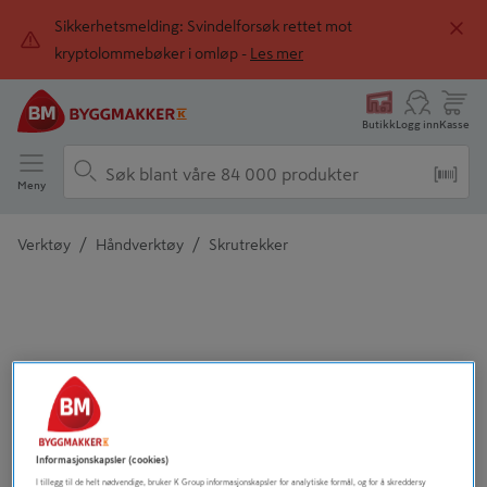
Sikkerhetsmelding: Svindelforsøk rettet mot
kryptolommebøker i omløp -
Les mer
Butikk
Logg inn
Kasse
Meny
/
/
Verktøy
Håndverktøy
Skrutrekker
Detaljert beskrivelse finnes i produktbeskrivelsen
Informasjonskapsler (cookies)
I tillegg til de helt nødvendige, bruker K Group informasjonskapsler for analytiske formål, og for å skreddersy