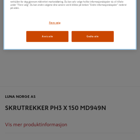
nettsiden for deg gjennom målrettet markedsføring. Du kan selv velge hvilke informasjonskapsler du vil tillate
under "Flere valg". Du kan endre valgene dine senere ved å klikke på lenken "Endre informasjonskapsler" nederst
på siden.
Flere valg
Avvis alle
Godta alle
LUNA NORGE AS
SKRUTREKKER PH3 X 150 MD949N
Vis mer produktinformasjon