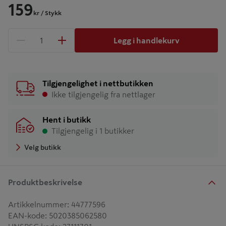
159
kr
/ Stykk
Legg i handlekurv
1 produkter
Antall
Tilgjengelighet i nettbutikken
Ikke tilgjengelig fra nettlager
Hent i butikk
Tilgjengelig i 1 butikker
Velg butikk
Produktbeskrivelse
Artikkelnummer
:
44777596
EAN-kode
:
5020385062580