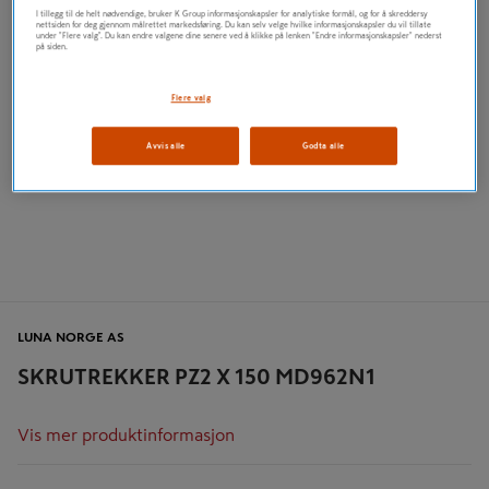
I tillegg til de helt nødvendige, bruker K Group informasjonskapsler for analytiske formål, og for å skreddersy
nettsiden for deg gjennom målrettet markedsføring. Du kan selv velge hvilke informasjonskapsler du vil tillate
under "Flere valg". Du kan endre valgene dine senere ved å klikke på lenken "Endre informasjonskapsler" nederst
på siden.
Flere valg
Avvis alle
Godta alle
LUNA NORGE AS
SKRUTREKKER PZ2 X 150 MD962N1
Vis mer produktinformasjon