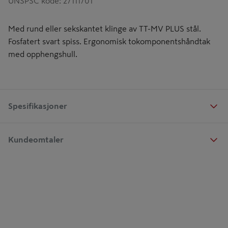
UNSPSC kode
:
27111701
Med rund eller sekskantet klinge av TT-MV PLUS stål.
Fosfatert svart spiss. Ergonomisk tokomponentshåndtak
med opphengshull.
Spesifikasjoner
Kundeomtaler