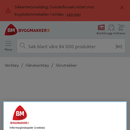
Sikkerhetsmelding: Svindelforsøk rettet mot
kryptolommebøker i omløp -
Les mer
Butikk
Logg inn
Kasse
Meny
/
/
Verktøy
Håndverktøy
Skrutrekker
Detaljert beskrivelse finnes i produktbeskrivelsen
Informasjonskapsler (cookies)