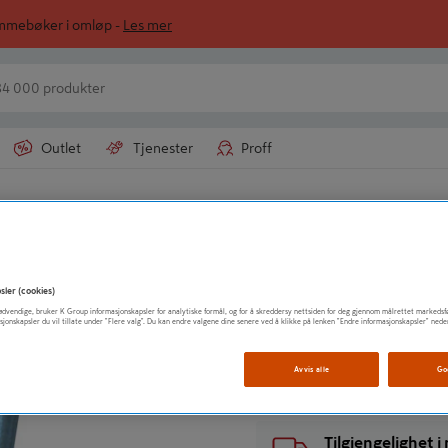
ommebøker i omløp -
Les mer
Outlet
Tjenester
Proff
SPIT
SKUDDSPIKER B
sler (cookies)
t nødvendige, bruker K Group informasjonskapsler for analytiske formål, og for å skreddersy nettsiden for deg gjennom målrettet markedsf
sjonskapsler du vil tillate under "Flere valg". Du kan endre valgene dine senere ved å klikke på lenken "Endre informasjonskapsler" nede
Vis mer produktinformasjo
Avvis alle
Go
Tilgjengelighet 