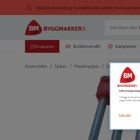
Sikkerhetsmelding: Svindelforsøk rettet mot kryptol
Butikkoversikt
Kampanjer
Produkter
/
/
/
Festemidler
Spiker
Maskinspiker
Stavspiker
Detaljert beskrivelse finnes i produktbeskrivelsen
Informasjonskap
I tillegg til de hel
velge hvilke informa
Flere valg