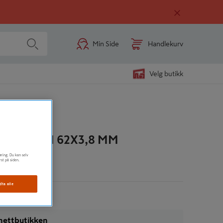
Min Side
Handlekurv
Velg butikk
ÅNDET DN 62X3,8 MM
øring. Du kan selv
rst på siden.
n
dta alle
i nettbutikken