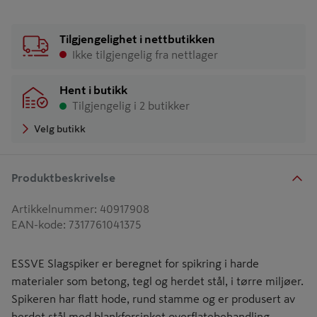
Tilgjengelighet i nettbutikken
Ikke tilgjengelig fra nettlager
Hent i butikk
Tilgjengelig i 2 butikker
Velg butikk
Produktbeskrivelse
Artikkelnummer
:
40917908
EAN-kode
:
7317761041375
ESSVE Slagspiker er beregnet for spikring i harde
materialer som betong, tegl og herdet stål, i tørre miljøer.
Spikeren har flatt hode, rund stamme og er produsert av
herdet stål med blankforsinket overflatebehandling.