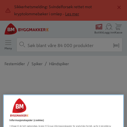
Sikkerhetsmelding: Svindelforsøk rettet mot
kryptolommebøker i omløp -
Les mer
Butikk
Logg inn
Kasse
Meny
/
/
Festemidler
Spiker
Håndspiker
Detaljert beskrivelse finnes i produktbeskrivelsen
Informasjonskapsler (cookies)
Tidligere
Neste
I tillegg til de helt nødvendige, bruker K Group informasjonskapsler for analytiske formål, og for å skreddersy