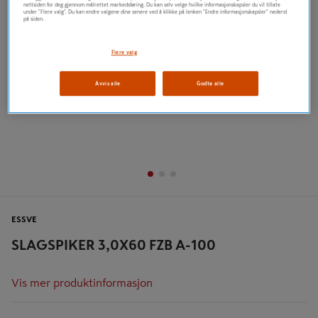
nettsiden for deg gjennom målrettet markedsføring. Du kan selv velge hvilke informasjonskapsler du vil tillate
under "Flere valg". Du kan endre valgene dine senere ved å klikke på lenken "Endre informasjonskapsler" nederst
på siden.
Flere valg
Avvis alle
Godta alle
ESSVE
SLAGSPIKER 3,0X60 FZB A-100
Vis mer produktinformasjon