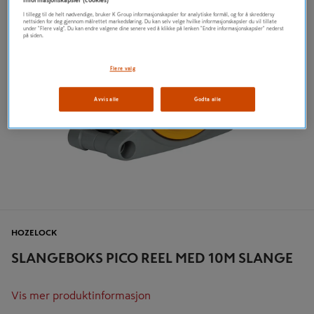
Informasjonskapsler (cookies)
I tillegg til de helt nødvendige, bruker K Group informasjonskapsler for analytiske formål, og for å skreddersy
nettsiden for deg gjennom målrettet markedsføring. Du kan selv velge hvilke informasjonskapsler du vil tillate
under "Flere valg". Du kan endre valgene dine senere ved å klikke på lenken "Endre informasjonskapsler" nederst
på siden.
Flere valg
Avvis alle
Godta alle
HOZELOCK
SLANGEBOKS PICO REEL MED 10M SLANGE
Vis mer produktinformasjon