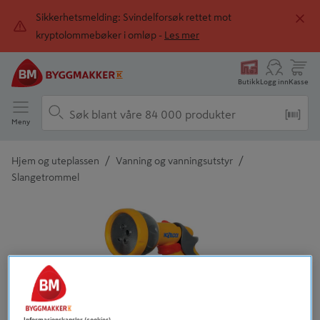
Sikkerhetsmelding: Svindelforsøk rettet mot
kryptolommebøker i omløp -
Les mer
Butikk
Logg inn
Kasse
Meny
/
/
Hjem og uteplassen
Vanning og vanningsutstyr
Slangetrommel
Detaljert beskrivelse finnes i produktbeskrivelsen