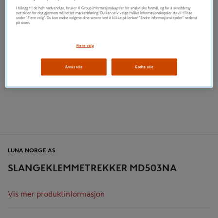
I tillegg til de helt nødvendige, bruker K Group informasjonskapsler for analytiske formål, og for å skreddersy
nettsiden for deg gjennom målrettet markedsføring. Du kan selv velge hvilke informasjonskapsler du vil tillate
under "Flere valg". Du kan endre valgene dine senere ved å klikke på lenken "Endre informasjonskapsler" nederst
på siden.
Flere valg
Avvis alle
Godta alle
LUNA NORGE AS
SLANGEKLEMMETREKKER MD503NA
Vis mer produktinformasjon