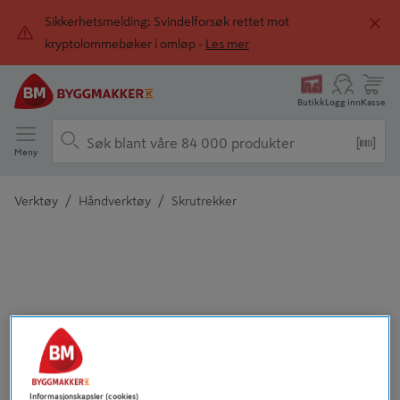
Sikkerhetsmelding: Svindelforsøk rettet mot
kryptolommebøker i omløp -
Les mer
Butikk
Logg inn
Kasse
Meny
/
/
Verktøy
Håndverktøy
Skrutrekker
Detaljert beskrivelse finnes i produktbeskrivelsen
Informasjonskapsler (cookies)