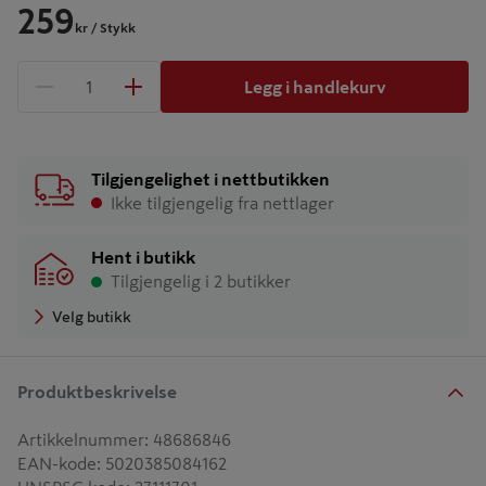
259
kr
/ Stykk
Legg i handlekurv
1 produkter
Antall
Tilgjengelighet i nettbutikken
Ikke tilgjengelig fra nettlager
Hent i butikk
Tilgjengelig i 2 butikker
Velg butikk
Produktbeskrivelse
Artikkelnummer
:
48686846
EAN-kode
:
5020385084162