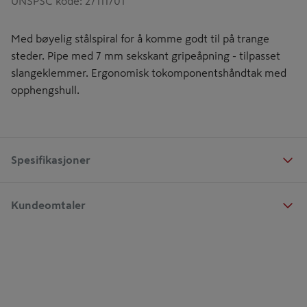
UNSPSC kode
:
27111701
Med bøyelig stålspiral for å komme godt til på trange
steder. Pipe med 7 mm sekskant gripeåpning - tilpasset
slangeklemmer. Ergonomisk tokomponentshåndtak med
opphengshull.
Spesifikasjoner
Kundeomtaler