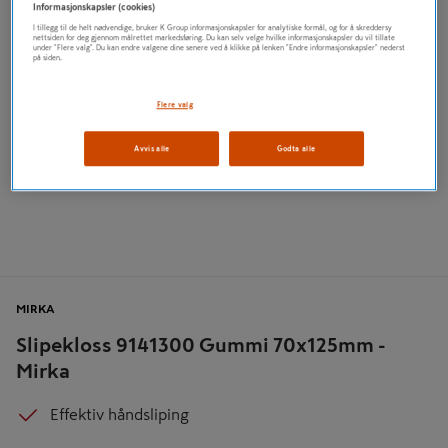
Informasjonskapsler (cookies)
I tillegg til de helt nødvendige, bruker K Group informasjonskapsler for analytiske formål, og for å skreddersy
nettsiden for deg gjennom målrettet markedsføring. Du kan selv velge hvilke informasjonskapsler du vil tillate
under "Flere valg". Du kan endre valgene dine senere ved å klikke på lenken "Endre informasjonskapsler" nederst
på siden.
Flere valg
Avvis alle
Godta alle
MIRKA
Slipekloss 9141300 Gummi 70x125mm -
Mirka
Effektiv håndsliping