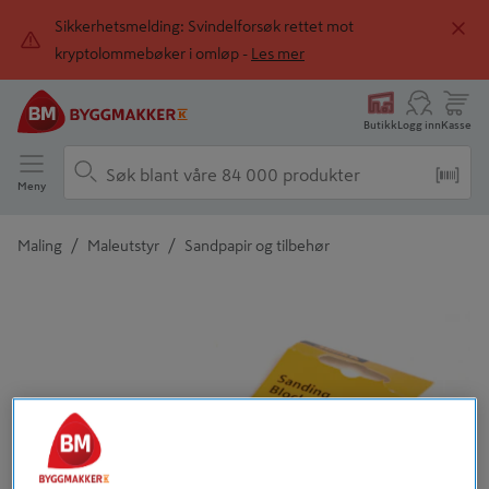
Sikkerhetsmelding: Svindelforsøk rettet mot
kryptolommebøker i omløp -
Les mer
Butikk
Logg inn
Kasse
Meny
/
/
Maling
Maleutstyr
Sandpapir og tilbehør
Detaljert beskrivelse finnes i produktbeskrivelsen