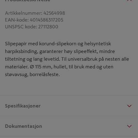
Artikkelnummer
:
42564998
EAN-kode
:
4014586317205
UNSPSC kode
:
27112800
Slipepapir med korund-slipekorn og helsyntetisk
harpiksbinding, garanterer høy slipeeffekt, mindre
tiltetning og lang levetid. Til universalbruk på nesten alle
materialer. Ø 115 mm, hullet, til bruk med og uten
støvavsug, borrelåsfeste.
Spesifikasjoner
Dokumentasjon