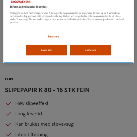
Informasjonskapsler (cookies)
I tillegg til de helt nødvendige, bruker K Group informasjonskapsler for analytiske formål, og for å skreddersy
nettsiden for deg gjennom målrettet markedsføring. Du kan selv velge hvilke informasjonskapsler du vil tillate
under "Flere valg". Du kan endre valgene dine senere ved å klikke på lenken "Endre informasjonskapsler" nederst
på siden.
Flere valg
Avvis alle
Godta alle
FEIN
SLIPEPAPIR K 80 - 16 STK FEIN
Høy slipeeffekt
Lang levetid
Kan brukes med støvavsug
Liten tiltetning