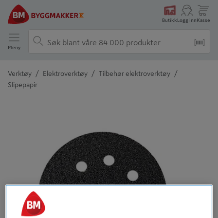
Butikk
Logg inn
Kasse
Meny
/
/
/
Verktøy
Elektroverktøy
Tilbehør elektroverktøy
Slipepapir
Detaljert beskrivelse finnes i produktbeskrivelsen