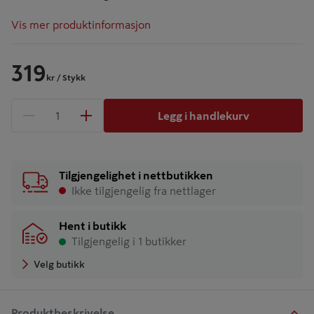
Vis mer produktinformasjon
319
kr
/ Stykk
Legg i handlekurv
1 produkter
Antall
Tilgjengelighet i nettbutikken
Ikke tilgjengelig fra nettlager
Hent i butikk
Tilgjengelig i 1 butikker
Velg butikk
Produktbeskrivelse