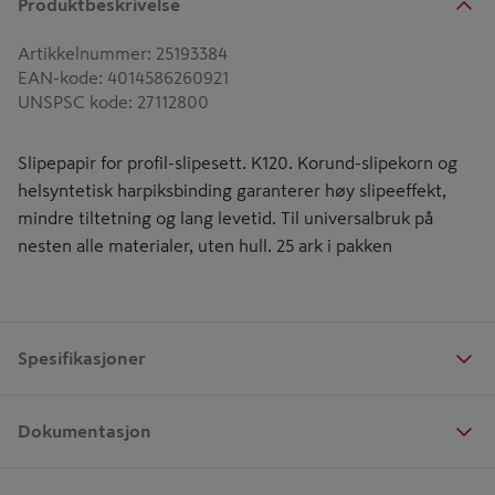
Produktbeskrivelse
Artikkelnummer
:
25193384
EAN-kode
:
4014586260921
UNSPSC kode
:
27112800
Slipepapir for profil-slipesett. K120. Korund-slipekorn og
helsyntetisk harpiksbinding garanterer høy slipeeffekt,
mindre tiltetning og lang levetid. Til universalbruk på
nesten alle materialer, uten hull. 25 ark i pakken
Spesifikasjoner
Dokumentasjon