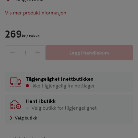
Vis mer produktinformasjon
269
kr
/ Pakke
Legg i handlekurv
1 produkter
Antall
Tilgjengelighet i nettbutikken
Ikke tilgjengelig fra nettlager
Hent i butikk
Velg butikk for tilgjengelighet
Velg butikk