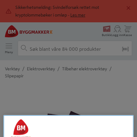
Sikkerhetsmelding: Svindelforsøk rettet mot
kryptolommebøker i omløp -
Les mer
Butikk
Logg inn
Kasse
Meny
/
/
/
Verktøy
Elektroverktøy
Tilbehør elektroverktøy
Slipepapir
Detaljert beskrivelse finnes i produktbeskrivelsen