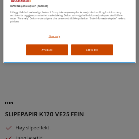
Informasjonskapsler (cookies)
I tillegg til de helt nødvendige, bruker K Group informasjonskapsler for analytiske formål, og for å skreddersy
nettsiden for deg gjennom målrettet markedsføring. Du kan selv velge hvilke informasjonskapsler du vil tillate
under "Flere valg". Du kan endre valgene dine senere ved å klikke på lenken "Endre informasjonskapsler" nederst
på siden.
Flere valg
Avvis alle
Godta alle
FEIN
SLIPEPAPIR K120 VE25 FEIN
Høy slipeeffekt.
Lang levetid.